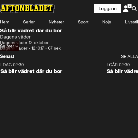
Logga in
Hem
Serier
Nyheter
Sport
Nöje
Livsstil
Så blir vädret där du bor
Dagens väder
Dagens väder 13 oktober
Se mer
Dagens väder
•
12.10.17
•
67 sek
Senast
SE ALLA
I DAG 02:30
1:06
I GÅR 02:30
Så blir vädret där du bor
Så blir vädr