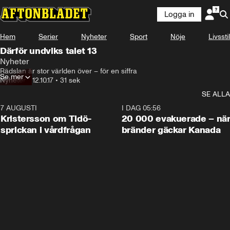
Logga in
Hem
Serier
Nyheter
Sport
Nöje
Livsstil
Därför undviks talet 13
Nyheter
Rädslan är stor världen över – för en siffra
Se mer
Nyheter
•
12.10.17
•
31 sek
SE ALLA
7 AUGUSTI
0:42
I DAG 05:56
Kristersson om Tidö-
20 000 evakuerade – nä
sprickan i vårdfrågan
bränder gäckar Kanada