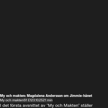
My och makten: Magdalena Andersson om Jimmie-hånet
My och makten
S1 E1
23.10.25
21 min
I det första avsnittet av ”My och Makten” ställer 