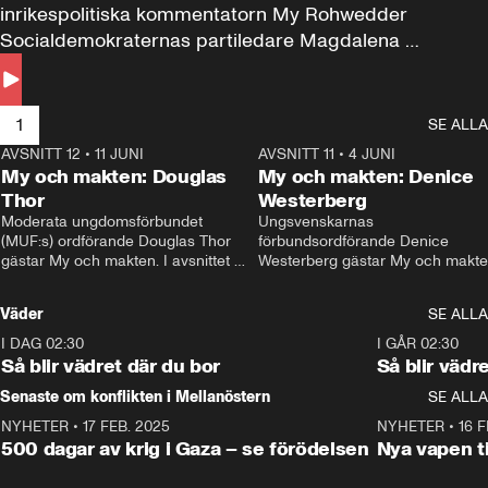
inrikespolitiska kommentatorn My Rohwedder 
Socialdemokraternas partiledare Magdalena 
Andersson till svars.
1
SE ALLA
AVSNITT 12
•
11 JUNI
26:27
AVSNITT 11
•
4 JUNI
2
My och makten: Douglas
My och makten: Denice
Thor
Westerberg
Moderata ungdomsförbundet 
Ungsvenskarnas 
(MUF:s) ordförande Douglas Thor 
förbundsordförande Denice 
gästar My och makten. I avsnittet 
Westerberg gästar My och makten.
diskuteras tonårsutvisningarna och 
avsnittet diskuteras migrationsfrå
hur Moderaterna ska locka väljare till 
och hur SD ska locka kvinnliga 
Väder
SE ALLA
valet i höst. 
väljare. 
I DAG 02:30
1:06
I GÅR 02:30
Så blir vädret där du bor
Så blir vädr
Senaste om konflikten i Mellanöstern
SE ALLA
NYHETER
•
17 FEB. 2025
0:45
NYHETER
•
16 F
500 dagar av krig i Gaza – se förödelsen
Nya vapen ti