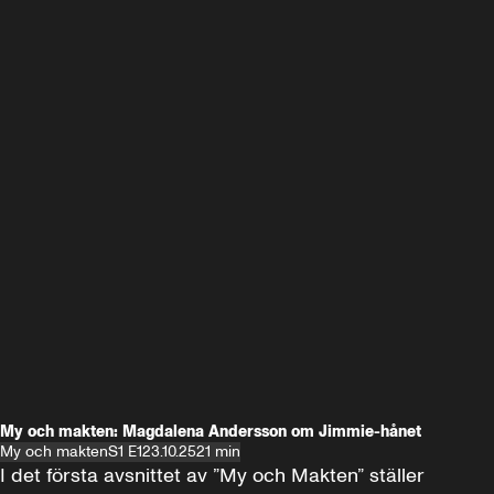
My och makten: Magdalena Andersson om Jimmie-hånet
My och makten
S1 E1
23.10.25
21 min
I det första avsnittet av ”My och Makten” ställer 