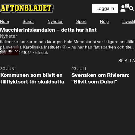
Logga in
Hem
Serier
Nyheter
Sport
Nöje
Livsstil
Macchiariniskandalen – detta har hänt
Nyheter
Italienske forskaren och kirurgen Polo Macchiarini var tidigare anställd 
på svenska Karolinska Instituet (KI) – nu har han fått sparken och titeln 
Se mer
”skandalkirurgen”.
Nyheter
•
12.10.17
•
65 sek
SE ALLA
30 JUNI
1:24
23 JULI
Kommunen som blivit en
Svensken om Rivieran:
tillflyktsort för skuldsatta
"Blivit som Dubai"