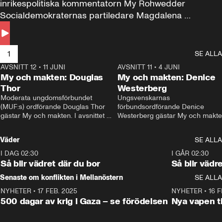
inrikespolitiska kommentatorn My Rohwedder 
Socialdemokraternas partiledare Magdalena 
Andersson till svars.
1
SE ALLA
AVSNITT 12
•
11 JUNI
26:27
AVSNITT 11
•
4 JUNI
2
My och makten: Douglas
My och makten: Denice
Thor
Westerberg
Moderata ungdomsförbundet 
Ungsvenskarnas 
(MUF:s) ordförande Douglas Thor 
förbundsordförande Denice 
gästar My och makten. I avsnittet 
Westerberg gästar My och makten.
diskuteras tonårsutvisningarna och 
avsnittet diskuteras migrationsfrå
hur Moderaterna ska locka väljare till 
och hur SD ska locka kvinnliga 
Väder
SE ALLA
valet i höst. 
väljare. 
I DAG 02:30
1:06
I GÅR 02:30
Så blir vädret där du bor
Så blir vädr
Senaste om konflikten i Mellanöstern
SE ALLA
NYHETER
•
17 FEB. 2025
0:45
NYHETER
•
16 F
500 dagar av krig i Gaza – se förödelsen
Nya vapen ti