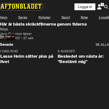
Logga in
Hem
Serier
Nyheter
Sport
Nöje
Livsstil
Här är bästa skräckfilmerna genom tiderna
Nöje
Jens Peterson tipsar
Se mer
Nöje
•
12.10.17
•
27 sek
Senaste
SE ALLA
I DAG 10:42
1:04
4 AUGUSTI
Lasse Holm sätter plus på
Beskedet om nästa år:
livet
”Bestämt mig”