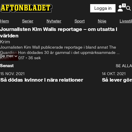
Logga in
Hem
Serier
Nyheter
Sport
Nöje
Livsstil
Journalisten Kim Walls reportage – om utsatta i
världen
Krim
Journalisten Kim Wall publicerade reportage i bland annat The 
Guardian.Hon dödades 30 år gammal i det uppmärksammade 
Se mer
”ubåtsfallet” i Danmark.
Krim
•
12.10.17
•
36 sek
Senast
SE ALLA
15 NOV. 2021
3:28
14 OKT. 2021
Så dödas kvinnor i nära relationer
Så lever gö