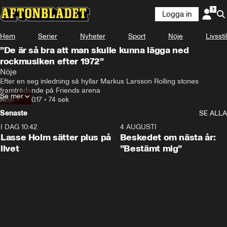
Logga in
Hem
Serier
Nyheter
Sport
Nöje
Livsstil
”De är så bra att man skulle kunna lägga ned
rockmusiken efter 1972”
Nöje
Efter en seg inledning så hyllar Markus Larsson Rolling stones 
framträdande på Friends arena
Se mer
Nöje
•
12.10.17
•
74 sek
Senaste
SE ALLA
I DAG 10:42
1:04
4 AUGUSTI
Lasse Holm sätter plus på
Beskedet om nästa år:
livet
”Bestämt mig”