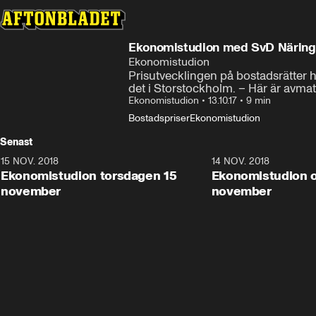
Ekonomistudion med SvD Näringsl
Ekonomistudion
Prisutvecklingen på bostadsrätter har
det i Storstockholm. – Här är avma
Ekonomistudion
•
13.10.17
•
9 min
Bostadspriser
Ekonomistudion
Senast
15 NOV. 2018
10:48
14 NOV. 2018
Ekonomistudion torsdagen 15
Ekonomistudion 
november
november