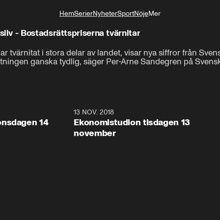
Hem
Serier
Nyheter
Sport
Nöje
Mer
Livsstil
iv - Bostadsrättspriserna tvärnitar
 tvärnitat i stora delar av landet, visar nya siffror från Svens
ttningen ganska tydlig, säger Per-Arne Sandegren på Svensk 
10:19
13 NOV. 2018
9:0
onsdagen 14
Ekonomistudion tisdagen 13
november