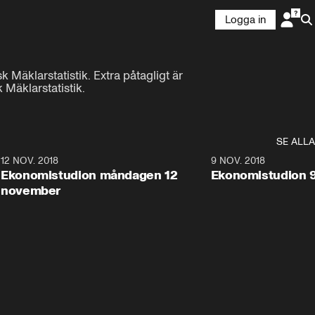
Logga in
k Mäklarstatistik. Extra påtagligt är 
Mäklarstatistik.
SE ALLA
0
12 NOV. 2018
9:20
9 NOV. 2018
Ekonomistudion måndagen 12
Ekonomistudion 
november