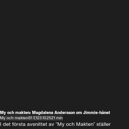
My och makten: Magdalena Andersson om Jimmie-hånet
My och makten
S1 E1
23.10.25
21 min
I det första avsnittet av ”My och Makten” ställer 