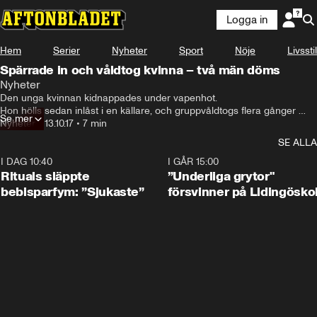
Logga in
Hem
Serier
Nyheter
Sport
Nöje
Livsstil
Spärrade in och våldtog kvinna – två män döms
Nyheter
Den unga kvinnan kidnappades under vapenhot.

Hon hölls sedan inlåst i en källare, och gruppvåldtogs flera gånger 
Se mer
under ett mardrömsdygn.

Nyheter
•
13.10.17
•
7 min
Två bröder, 16 och 25 år gamla, greps och åtalades för brottet - och för 
SE ALLA
flera andra våldtäkter.
I DAG 10:40
1:01
I GÅR 15:00
Rituals släppte
”Underliga grytor"
bebisparfym: ”Sjukaste”
försvinner på Lidingösko