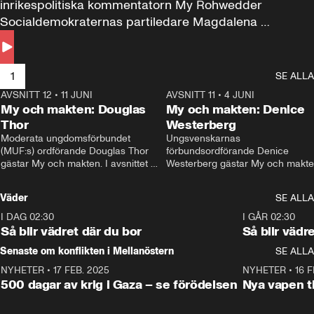
inrikespolitiska kommentatorn My Rohwedder 
Socialdemokraternas partiledare Magdalena 
Andersson till svars.
1
SE ALLA
AVSNITT 12
•
11 JUNI
26:27
AVSNITT 11
•
4 JUNI
2
My och makten: Douglas
My och makten: Denice
Thor
Westerberg
Moderata ungdomsförbundet 
Ungsvenskarnas 
(MUF:s) ordförande Douglas Thor 
förbundsordförande Denice 
gästar My och makten. I avsnittet 
Westerberg gästar My och makten.
diskuteras tonårsutvisningarna och 
avsnittet diskuteras migrationsfrå
hur Moderaterna ska locka väljare till 
och hur SD ska locka kvinnliga 
Väder
SE ALLA
valet i höst. 
väljare. 
I DAG 02:30
1:06
I GÅR 02:30
Så blir vädret där du bor
Så blir vädr
Senaste om konflikten i Mellanöstern
SE ALLA
NYHETER
•
17 FEB. 2025
0:45
NYHETER
•
16 F
500 dagar av krig i Gaza – se förödelsen
Nya vapen ti