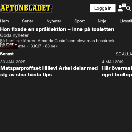
Logga in
Hem
Serier
Nyheter
Sport
Nöje
Livsstil
Hon fixade en språklektion – inne på toaletten
Goda nyheter
Så hanterar läraren Amanda Gustafsson elevernas busstreck.
Se mer
Goda nyheter
•
13.10.17
•
83 sek
Senast
SE ALLA
30 JAN. 2025
0:59
4 MAJ 2019
Matsparproffset Hillevi Arkel delar med
Här överrask
sig av sina bästa tips
eget bröllop