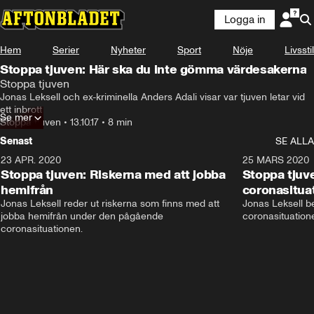
Logga in
Hem
Serier
Nyheter
Sport
Nöje
Livsstil
Stoppa tjuven: Här ska du inte gömma värdesakerna
Stoppa tjuven
Jonas Leksell och ex-kriminella Anders Adali visar var tjuven letar vid 
ett inbrott
Se mer
Stoppa tjuven
•
13.10.17
•
8 min
Senast
SE ALLA
23 APR. 2020
5:37
25 MARS 2020
Stoppa tjuven: Riskerna med att jobba
Stoppa tjuve
hemifrån
coronasitua
Jonas Leksell reder ut riskerna som finns med att 
Jonas Leksell ber
jobba hemifrån under den pågående 
coronasituationen
coronasituationen.