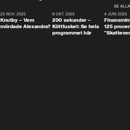
SE ALLA
3
25 NOV. 2025
31:05
8 OKT. 2025
4:29
4 JUNI 2025
Knutby – Vem
200 sekunder –
Finansmin
mördade Alexandra?
Köttfusket: Se hela
125 procent
programmet här
"Skattever
viktig uppg