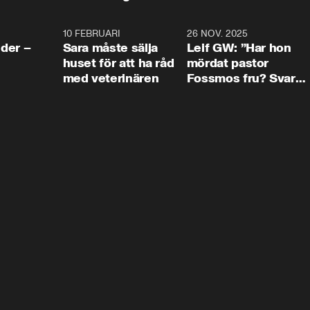
4:24
10 FEBRUARI
4:13
26 NOV. 2025
8:1
der –
Sara måste sälja
Leif GW: ”Har hon
huset för att ha råd
mördat pastor
med veterinären
Fossmos fru? Svar
nej.”