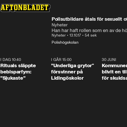
Polisutbildare åtals för sexuellt 
Nyheter
Han har haft rollen som en av de hö
Nyheter
•
13.10.17
•
54 sek
Polishögskolan
I DAG 10:40
1:01
I GÅR 15:00
1:07
30 JUNI
Rituals släppte
”Underliga grytor"
Kommune
bebisparfym:
försvinner på
blivit en ti
”Sjukaste”
Lidingöskolor
för skulds