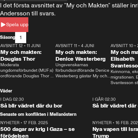
I det första avsnittet av ”My och Makten” ställe
Andersson till svars.
Spela upp
1
Säsong
AVSNITT 12
•
11 JUNI
26:27
AVSNITT 11
•
4 JUNI
23:40
AVSNITT 10
•
My och makten:
My och makten:
My och ma
Douglas Thor
Denice Westerberg
Elisabeth
Moderata 
Ungsvenskarnas 
Svantess
ungdomsförbundet (MUF:s) 
förbundsordförande Denice 
Kvinnorna, ek
ordförande Douglas Thor 
Westerberg gästar My och 
migrationen. E
gästar My och makten. I 
makten. I avsnittet 
Svantesson stäl
avsnittet diskuteras 
diskuteras migrationsfrågan 
när finansmini
Väder
tonårsutvisningarna och hur 
och hur SD ska locka 
Moderaterna ska locka 
kvinnliga väljare. 
I DAG 02:30
1:06
I GÅR 02:30
väljare till valet i höst. 
Så blir vädret där du bor
Så blir vädret där
Senaste om konflikten i Mellanöstern
NYHETER
•
17 FEB. 2025
0:45
NYHETER
•
16 FEB. 20
500 dagar av krig i Gaza – se
Nya vapen till Isr
förödelsen
Trump