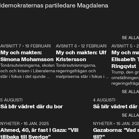
aldemokraternas partiledare Magdalena 
SE ALLA
7
AVSNITT 7
•
19 FEBRUARI
24:30
AVSNITT 6
•
12 FEBRUARI
27:30
AVSNITT 5
•
My och makten:
My och makten: Ulf
My och ma
Simona Mohamsson
Kristersson
Elisabeth
 
Tonårsutvisningarna, skolan 
Tonårsutvisningarna, 
Ringqvist
och och krisen i Liberalerna 
regeringsfrågan och 
Trump, den gr
står i fokus i det sjunde 
matpriserna står i fokus i 
omställningen
avsnittet av ”My och 
det sjätte avsnittet av ”My 
regeringsfråga
makten”. Se när 
och makten”. Se när 
centrum i det 
SE ALLA
Aftonbladets inrikespolitiska 
Aftonbladets inrikespolitiska 
avsnittet av ”
kommentator My 
kommentator My 
6
5 AUGUSTI
1:06
4 AUGUSTI
Makten”. Se nä
Rohwedder ställer 
Rohwedder ställer 
Så blir vädret där du bor
Så blir vädret där
Aftonbladets in
utbildnings- och 
statsminister Ulf Kristersson 
kommentator 
SE ALLA
integrationsminister Simona 
till svars.
Rohwedder stäl
Mohamsson till svars.
Centerpartiets
2
NYHETER
•
16 JAN. 2025
1:01
NYHETER
•
16 JAN. 20
Thand Ring till
Ahmed, 40, är fast i Gaza: ”Vill
Gazaborna: ”Vad s
tillbaka till Sverige”
till?”