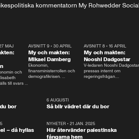
r inrikespolitiska kommentatorn My Rohwedder Soci
27 MAJ
3:51
AVSNITT 9
•
30 APRIL
24:00
AVSNITT 8
•
16 APRIL
25:1
kten:
My och makten:
My och makten:
Mikael Damberg
Nooshi Dadgostar
on
Ekonomin, 
V-ledaren Nooshi Dadgostar
finansministerrollen och 
pressas internt om 
onomin och 
demografikrisen. 
regeringsfrågan.

lisabeth 
Oppositionen ställs till svars 
I Aftonbladets 
ls till svars 
när Socialdemokraternas 
partiledarutfrågning ”My 
stern gästar 
Mikael Damberg gästar My 
och Makten” sätter hon ner 
My och Makten. 
och Makten. 
foten mot kritikerna:

1:06
6 AUGUSTI
1:0
– Vi ställer upp i val. Ska vi 
 du bor
Så blir vädret där du bor
vara med så sitter vi förstås 
25
1:22
NYHETER
•
21 JAN. 2025
0:5
ael – då hyllas
Här återvänder palestinska
fångarna hem