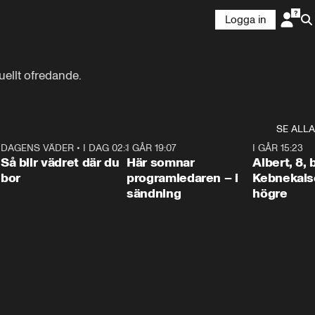
Logga in
uellt ofredande.
SE ALLA
6
DAGENS VÄDER
•
I DAG 02:30
1:06
I GÅR 19:07
0:45
I GÅR 15:23
Så blir vädret där du
Här somnar
Albert, 8,
bor
programledaren – i
Kebnekaise
sändning
högre