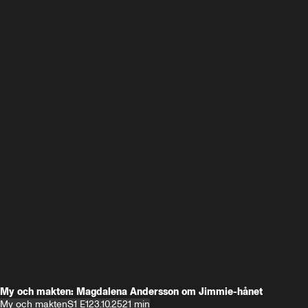
My och makten: Magdalena Andersson om Jimmie-hånet
My och makten
S1 E1
23.10.25
21 min