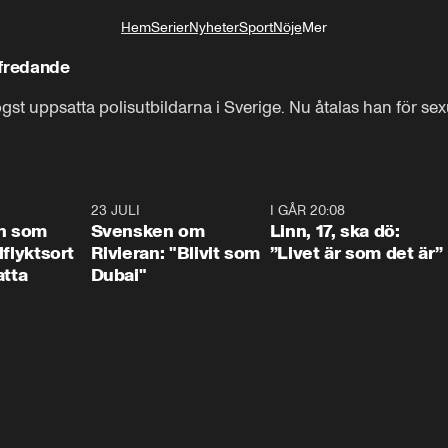
Hem
Serier
Nyheter
Sport
Nöje
Mer
Livsstil
ofredande
gst uppsatta polisutbildarna i Sverige. Nu åtalas han för sex
1:24
23 JULI
1:42
I GÅR 20:08
4:3
n som
Svensken om
Linn, 17, ska dö:
llflyktsort
Rivieran: "Blivit som
”Livet är som det är”
atta
Dubai"