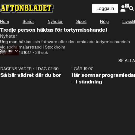
Logga in
Hem
Serier
Nyheter
Sport
Nöje
Livsstil
Tredje person häktas för tortyrmisshandel
Nyheter
Ung man häktas i sin frånvaro efter den omtalade tortyrmisshandeln 
vid södra mälarstrand i Stockholm
Se mer
Nyheter
•
13.10.17
•
38 sek
SE ALLA
DAGENS VÄDER
•
I DAG 02:30
1:06
I GÅR 19:07
Så blir vädret där du bor
Här somnar programleda
– i sändning