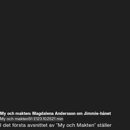
My och makten: Magdalena Andersson om Jimmie-hånet
My och makten
S1 E1
23.10.25
21 min
I det första avsnittet av ”My och Makten” ställer 