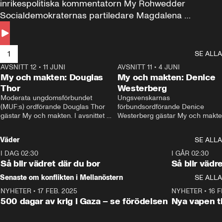
inrikespolitiska kommentatorn My Rohwedder 
Socialdemokraternas partiledare Magdalena 
Andersson till svars.
1
SE ALLA
AVSNITT 12
•
11 JUNI
26:27
AVSNITT 11
•
4 JUNI
2
My och makten: Douglas
My och makten: Denice
Thor
Westerberg
Moderata ungdomsförbundet 
Ungsvenskarnas 
(MUF:s) ordförande Douglas Thor 
förbundsordförande Denice 
gästar My och makten. I avsnittet 
Westerberg gästar My och makten.
diskuteras tonårsutvisningarna och 
avsnittet diskuteras migrationsfrå
hur Moderaterna ska locka väljare till 
och hur SD ska locka kvinnliga 
Väder
SE ALLA
valet i höst. 
väljare. 
I DAG 02:30
1:06
I GÅR 02:30
Så blir vädret där du bor
Så blir vädr
Senaste om konflikten i Mellanöstern
SE ALLA
NYHETER
•
17 FEB. 2025
0:45
NYHETER
•
16 F
500 dagar av krig i Gaza – se förödelsen
Nya vapen ti