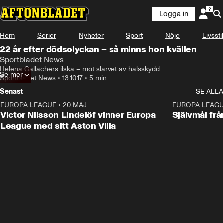
Logga in
Hem
Serier
Nyheter
Sport
Nöje
Livsstil
22 år efter dödsolyckan – så minns hon kvällen
Sportbladet News
Helena Gallachers ilska – mot slarvet av halsskydd
Se mer
Sportbladet News
•
13.10.17
•
5 min
Senast
SE ALLA
EUROPA LEAGUE
•
20 MAJ
1:32
EUROPA LEAG
Victor Nilsson Lindelöf vinner Europa
Självmål frå
League med sitt Aston Villa