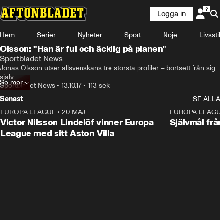
Logga in
Hem
Serier
Nyheter
Sport
Nöje
Livsstil
Olsson: "Han är ful och äcklig på planen"
Sportbladet News
Jonas Olsson utser allsvenskans tre största profiler – bortsett från sig 
själv
Se mer
Sportbladet News
•
13.10.17
•
113 sek
Senast
SE ALLA
EUROPA LEAGUE
•
20 MAJ
1:32
EUROPA LEAG
Victor Nilsson Lindelöf vinner Europa
Självmål frå
League med sitt Aston Villa