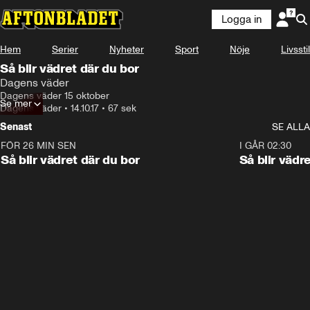
Logga in
Hem
Serier
Nyheter
Sport
Nöje
Livsstil
Så blir vädret där du bor
Dagens väder
Dagens väder 15 oktober
Se mer
Dagens väder
•
14.10.17
•
67 sek
Senast
SE ALLA
FÖR 26 MIN SEN
1:06
I GÅR 02:30
Så blir vädret där du bor
Så blir vädr