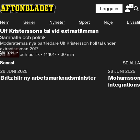
Logga in
Hem
Serier
Nyheter
Sport
Nöje
Livsstil
Ulf Kristerssons tal vid extrastämman
Samhälle och politik
Moderaternas nya partiledare Ulf Kristersson höll tal under 
extrastämman 2017.
Se mer
Samhälle och politik
•
14.10.17
•
30 min
Senast
SE ALLA
28 JUNI 2025
1:48
28 JUNI 2025
Britz blir ny arbetsmarknadsminister
Mohamsson b
integration