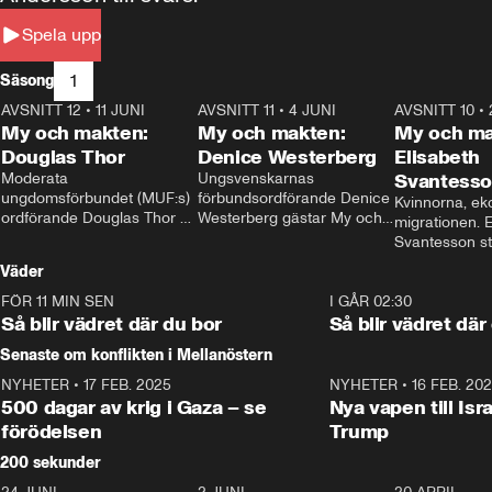
Spela upp
1
Säsong
AVSNITT 12
•
11 JUNI
26:27
AVSNITT 11
•
4 JUNI
23:40
AVSNITT 10
•
My och makten:
My och makten:
My och ma
Douglas Thor
Denice Westerberg
Elisabeth
Moderata 
Ungsvenskarnas 
Svantess
ungdomsförbundet (MUF:s) 
förbundsordförande Denice 
Kvinnorna, ek
ordförande Douglas Thor 
Westerberg gästar My och 
migrationen. E
gästar My och makten. I 
makten. I avsnittet 
Svantesson stäl
avsnittet diskuteras 
diskuteras migrationsfrågan 
när finansmini
Väder
tonårsutvisningarna och hur 
och hur SD ska locka 
Moderaterna ska locka 
kvinnliga väljare. 
FÖR 11 MIN SEN
1:06
I GÅR 02:30
väljare till valet i höst. 
Så blir vädret där du bor
Så blir vädret där
Senaste om konflikten i Mellanöstern
NYHETER
•
17 FEB. 2025
0:45
NYHETER
•
16 FEB. 20
500 dagar av krig i Gaza – se
Nya vapen till Isr
förödelsen
Trump
200 sekunder