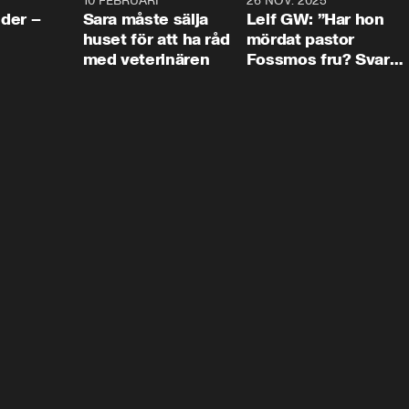
4:24
10 FEBRUARI
4:13
26 NOV. 2025
8:1
der –
Sara måste sälja
Leif GW: ”Har hon
huset för att ha råd
mördat pastor
med veterinären
Fossmos fru? Svar
nej.”