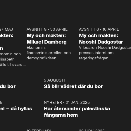
27 MAJ
3:51
AVSNITT 9
•
30 APRIL
24:00
AVSNITT 8
•
16 APRIL
25:1
kten:
My och makten:
My och makten:
Mikael Damberg
Nooshi Dadgostar
on
Ekonomin, 
V-ledaren Nooshi Dadgostar
finansministerrollen och 
pressas internt om 
onomin och 
demografikrisen. 
regeringsfrågan.

lisabeth 
Oppositionen ställs till svars 
I Aftonbladets 
ls till svars 
när Socialdemokraternas 
partiledarutfrågning ”My 
stern gästar 
Mikael Damberg gästar My 
och Makten” sätter hon ner 
My och Makten. 
och Makten. 
foten mot kritikerna:

1:06
5 AUGUSTI
1:0
– Vi ställer upp i val. Ska vi 
 du bor
Så blir vädret där du bor
vara med så sitter vi förstås 
25
1:22
NYHETER
•
21 JAN. 2025
0:5
ael – då hyllas
Här återvänder palestinska
fångarna hem