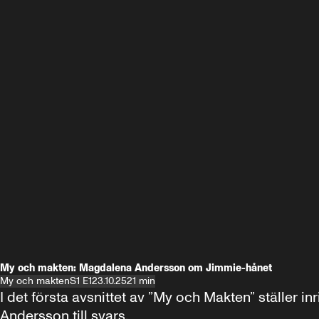
My och makten: Magdalena Andersson om Jimmie-hånet
My och makten
S1 E1
23.10.25
21 min
I det första avsnittet av ”My och Makten” ställe
Andersson till svars.