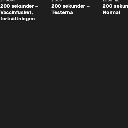
24 JUNI
5:00
2 JUNI
4:23
20 APRIL
200 sekunder –
200 sekunder –
200 sekun
Vaccinfusket,
Testerna
Normal
fortsättningen