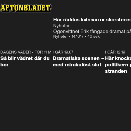
Här räddas kvinnan ur skorstene
Nyheter
Ögonvittnet Erik fångade dramat på
Nyheter
•
14.10.17
•
40 sek
DAGENS VÄDER
•
FÖR 11 MIN SEN
1:06
I GÅR 19:07
0:42
I GÅR 12:19
Så blir vädret där du
Dramatiska scenen –
Här knock
bor
med mirakulöst slut
politikern 
stranden