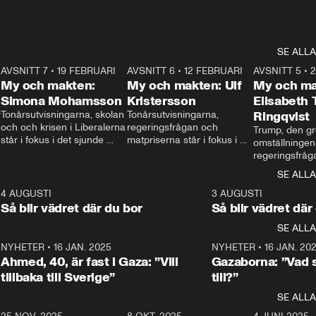
SE ALLA
7
AVSNITT 7
•
19 FEBRUARI
24:30
AVSNITT 6
•
12 FEBRUARI
27:30
AVSNITT 5
•
My och makten:
My och makten: Ulf
My och ma
Simona Mohamsson
Kristersson
Elisabeth
 
Tonårsutvisningarna, skolan 
Tonårsutvisningarna, 
Ringqvist
och och krisen i Liberalerna 
regeringsfrågan och 
Trump, den gr
står i fokus i det sjunde 
matpriserna står i fokus i 
omställningen
avsnittet av ”My och 
det sjätte avsnittet av ”My 
regeringsfråga
makten”. Se när 
och makten”. Se när 
centrum i det 
SE ALLA
Aftonbladets inrikespolitiska 
Aftonbladets inrikespolitiska 
avsnittet av ”
kommentator My 
kommentator My 
6
4 AUGUSTI
1:06
3 AUGUSTI
Makten”. Se nä
Rohwedder ställer 
Rohwedder ställer 
Så blir vädret där du bor
Så blir vädret där
Aftonbladets in
utbildnings- och 
statsminister Ulf Kristersson 
kommentator 
SE ALLA
integrationsminister Simona 
till svars.
Rohwedder stäl
Mohamsson till svars.
Centerpartiets
2
NYHETER
•
16 JAN. 2025
1:01
NYHETER
•
16 JAN. 20
Thand Ring till
Ahmed, 40, är fast i Gaza: ”Vill
Gazaborna: ”Vad s
tillbaka till Sverige”
till?”
SE ALLA