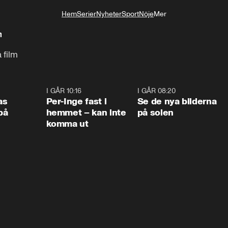
Hem
Serier
Nyheter
Sport
Nöje
Mer
Livsstil
n
 film
0:45
I GÅR 10:16
1:26
I GÅR 08:20
0:3
as
Per-Inge fast i
Se de nya bilderna
på
hemmet – kan inte
på solen
komma ut