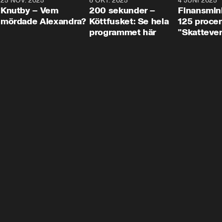
3
25 NOV. 2025
31:05
8 OKT. 2025
4:29
4 JUNI 2025
Knutby – Vem
200 sekunder –
Finansmin
mördade Alexandra?
Köttfusket: Se hela
125 procent
programmet här
"Skattever
viktig uppg