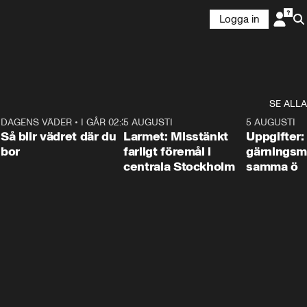
Logga in
SE ALLA
1
DAGENS VÄDER
•
I GÅR 02:30
1:06
5 AUGUSTI
0:35
5 AUGUSTI
Så blir vädret där du
Larmet: Misstänkt
Uppgifter:
bor
farligt föremål i
gärningsm
centrala Stockholm
samma ö