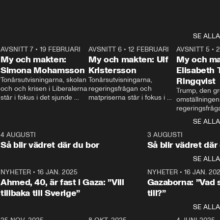
SE ALLA
7
AVSNITT 7
•
19 FEBRUARI
24:30
AVSNITT 6
•
12 FEBRUARI
27:30
AVSNITT 5
•
My och makten:
My och makten: Ulf
My och ma
Simona Mohamsson
Kristersson
Elisabeth
 
Tonårsutvisningarna, skolan 
Tonårsutvisningarna, 
Ringqvist
och och krisen i Liberalerna 
regeringsfrågan och 
Trump, den gr
står i fokus i det sjunde 
matpriserna står i fokus i 
omställningen
avsnittet av ”My och 
det sjätte avsnittet av ”My 
regeringsfråga
makten”. Se när 
och makten”. Se när 
centrum i det 
SE ALLA
Aftonbladets inrikespolitiska 
Aftonbladets inrikespolitiska 
avsnittet av ”
kommentator My 
kommentator My 
6
4 AUGUSTI
1:06
3 AUGUSTI
Makten”. Se nä
Rohwedder ställer 
Rohwedder ställer 
Så blir vädret där du bor
Så blir vädret där
Aftonbladets in
utbildnings- och 
statsminister Ulf Kristersson 
kommentator 
SE ALLA
integrationsminister Simona 
till svars.
Rohwedder stäl
Mohamsson till svars.
Centerpartiets
2
NYHETER
•
16 JAN. 2025
1:01
NYHETER
•
16 JAN. 20
Thand Ring till
Ahmed, 40, är fast i Gaza: ”Vill
Gazaborna: ”Vad s
tillbaka till Sverige”
till?”
SE ALLA