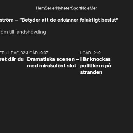
Hem
Serier
Nyheter
Sport
Nöje
Mer
Livsstil
öm – ”Betyder att de erkänner felaktigt beslut”
tröm till landshövding
ER
•
I DAG 02:30
1:06
I GÅR 19:07
0:42
I GÅR 12:19
0:4
ret där du
Dramatiska scenen –
Här knockas
med mirakulöst slut
politikern på
stranden