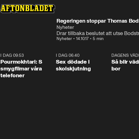
Regeringen stoppar Thomas Bodstr
Nyheter
Drar tillbaka beslutet att utse Bods
Nyheter
•
14.10.17
•
5 min
I DAG 09:53
1:36
I DAG 06:40
0:47
DAGENS VÄD
Pourmokhtari: S
Sex dödade i
Så blir väd
smygfilmar våra
skolskjutning
bor
telefoner