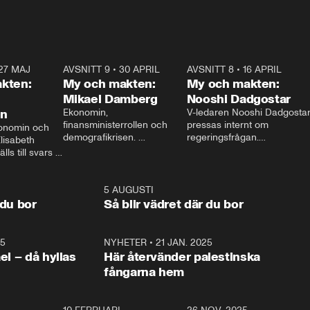
27 MAJ
3:51
AVSNITT 9
•
30 APRIL
24:00
AVSNITT 8
•
16 APRIL
25:1
kten:
My och makten:
My och makten:
Mikael Damberg
Nooshi Dadgostar
on
Ekonomin, 
V-ledaren Nooshi Dadgostar
finansministerrollen och 
pressas internt om 
onomin och 
demografikrisen. 
regeringsfrågan.

lisabeth 
Oppositionen ställs till svars 
I Aftonbladets 
ls till svars 
när Socialdemokraternas 
partiledarutfrågning ”My 
stern gästar 
Mikael Damberg gästar My 
och Makten” sätter hon ner 
My och Makten. 
och Makten. 
foten mot kritikerna:

1:06
5 AUGUSTI
1:0
– Vi ställer upp i val. Ska vi 
 du bor
Så blir vädret där du bor
vara med så sitter vi förstås 
25
1:22
NYHETER
•
21 JAN. 2025
0:5
ael – då hyllas
Här återvänder palestinska
fångarna hem