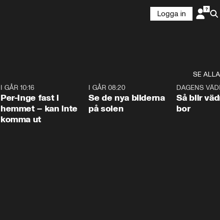
Logga in
SE ALLA
5
I GÅR 10:16
1:26
I GÅR 08:20
0:31
DAGENS VÄD
Per-Inge fast i
Se de nya bilderna
Så blir väd
hemmet – kan inte
på solen
bor
komma ut