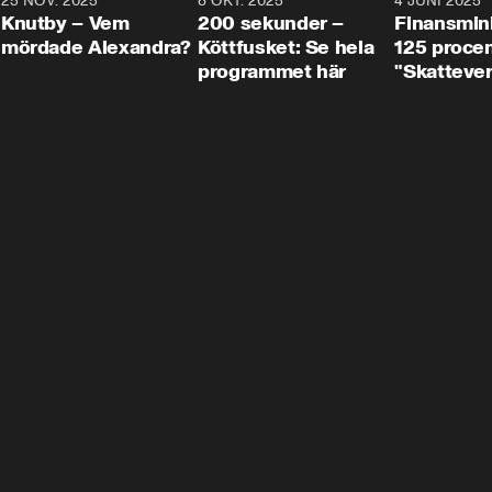
3
25 NOV. 2025
31:05
8 OKT. 2025
4:29
4 JUNI 2025
Knutby – Vem
200 sekunder –
Finansmin
mördade Alexandra?
Köttfusket: Se hela
125 procent
programmet här
"Skattever
viktig uppg