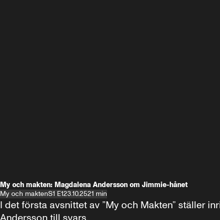
My och makten: Magdalena Andersson om Jimmie-hånet
My och makten
S1 E1
23.10.25
21 min
I det första avsnittet av ”My och Makten” ställe
Andersson till svars.