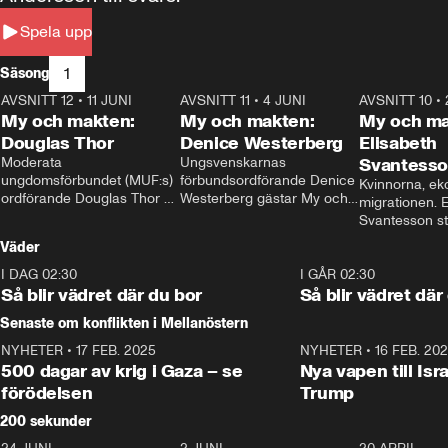
Spela upp
1
Säsong
AVSNITT 12
•
11 JUNI
26:27
AVSNITT 11
•
4 JUNI
23:40
AVSNITT 10
•
My och makten:
My och makten:
My och ma
Douglas Thor
Denice Westerberg
Elisabeth
Moderata 
Ungsvenskarnas 
Svantess
ungdomsförbundet (MUF:s) 
förbundsordförande Denice 
Kvinnorna, ek
ordförande Douglas Thor 
Westerberg gästar My och 
migrationen. E
gästar My och makten. I 
makten. I avsnittet 
Svantesson stäl
avsnittet diskuteras 
diskuteras migrationsfrågan 
när finansmini
Väder
tonårsutvisningarna och hur 
och hur SD ska locka 
Moderaterna ska locka 
kvinnliga väljare. 
I DAG 02:30
1:06
I GÅR 02:30
väljare till valet i höst. 
Så blir vädret där du bor
Så blir vädret där
Senaste om konflikten i Mellanöstern
NYHETER
•
17 FEB. 2025
0:45
NYHETER
•
16 FEB. 20
500 dagar av krig i Gaza – se
Nya vapen till Isr
förödelsen
Trump
200 sekunder