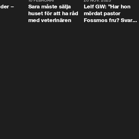
4:24
10 FEBRUARI
4:13
26 NOV. 2025
8:1
der –
Sara måste sälja
Leif GW: ”Har hon
huset för att ha råd
mördat pastor
med veterinären
Fossmos fru? Svar
nej.”