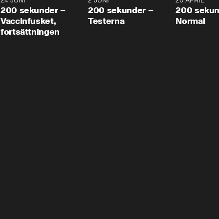
24 JUNI
5:00
2 JUNI
4:23
20 APRIL
200 sekunder –
200 sekunder –
200 sekun
Vaccinfusket,
Testerna
Normal
fortsättningen