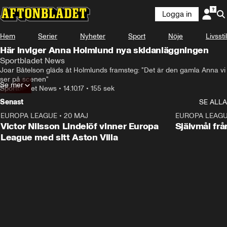
Logga in
Hem
Serier
Nyheter
Sport
Nöje
Livsstil
Här inviger Anna Holmlund nya skidanläggningen
Sportbladet News
Joar Båtelson gläds åt Holmlunds framsteg: "Det är den gamla Anna vi 
ser på scenen"
Se mer
Sportbladet News
•
14.10.17
•
155 sek
Senast
SE ALLA
EUROPA LEAGUE
•
20 MAJ
1:32
EUROPA LEAG
Victor Nilsson Lindelöf vinner Europa
Självmål frå
League med sitt Aston Villa