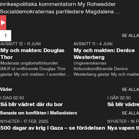
inrikespolitiska kommentatorn My Rohwedder 
Socialdemokraternas partiledare Magdalena 
Andersson till svars.
1
SE ALLA
AVSNITT 12
•
11 JUNI
26:27
AVSNITT 11
•
4 JUNI
2
My och makten: Douglas
My och makten: Denice
Thor
Westerberg
Moderata ungdomsförbundet 
Ungsvenskarnas 
(MUF:s) ordförande Douglas Thor 
förbundsordförande Denice 
gästar My och makten. I avsnittet 
Westerberg gästar My och makten.
diskuteras tonårsutvisningarna och 
avsnittet diskuteras migrationsfrå
hur Moderaterna ska locka väljare till 
och hur SD ska locka kvinnliga 
Väder
SE ALLA
valet i höst. 
väljare. 
I DAG 02:30
1:06
I GÅR 02:30
Så blir vädret där du bor
Så blir vädr
Senaste om konflikten i Mellanöstern
SE ALLA
NYHETER
•
17 FEB. 2025
0:45
NYHETER
•
16 F
500 dagar av krig i Gaza – se förödelsen
Nya vapen ti