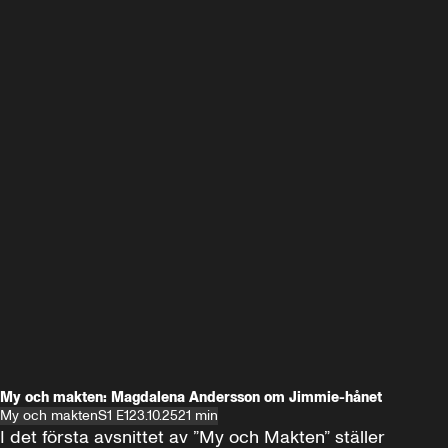
My och makten: Magdalena Andersson om Jimmie-hånet
My och makten
S1 E1
23.10.25
21 min
I det första avsnittet av ”My och Makten” ställer 