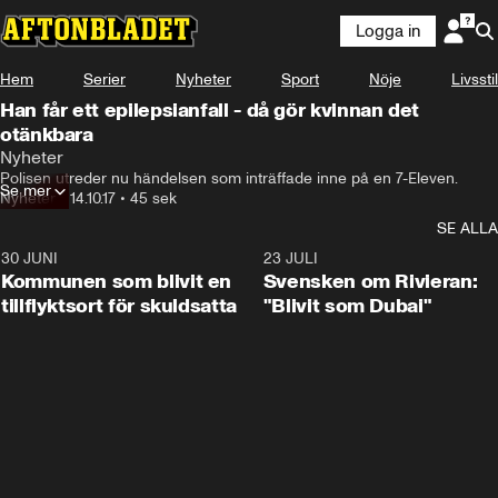
Logga in
Hem
Serier
Nyheter
Sport
Nöje
Livsstil
Han får ett epilepsianfall - då gör kvinnan det
otänkbara
Nyheter
Polisen utreder nu händelsen som inträffade inne på en 7-Eleven.
Se mer
Nyheter
•
14.10.17
•
45 sek
SE ALLA
30 JUNI
1:24
23 JULI
Kommunen som blivit en
Svensken om Rivieran:
tillflyktsort för skuldsatta
"Blivit som Dubai"