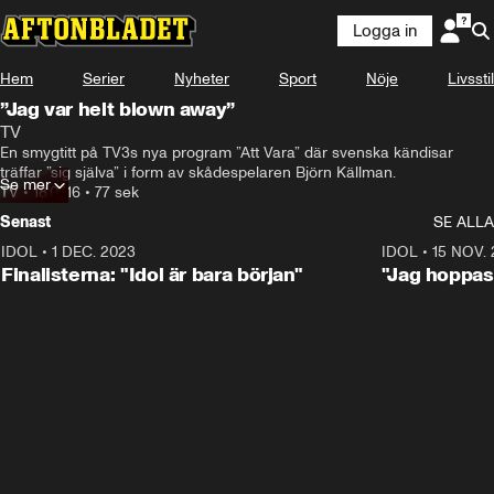
Logga in
Hem
Serier
Nyheter
Sport
Nöje
Livsstil
”Jag var helt blown away”
TV
En smygtitt på TV3s nya program ”Att Vara” där svenska kändisar 
träffar ”sig själva” i form av skådespelaren Björn Källman.
Se mer
TV
•
18.07.16
•
77 sek
Senast
SE ALLA
IDOL
•
1 DEC. 2023
0:56
IDOL
•
15 NOV.
Finalisterna: "Idol är bara början"
"Jag hoppas 