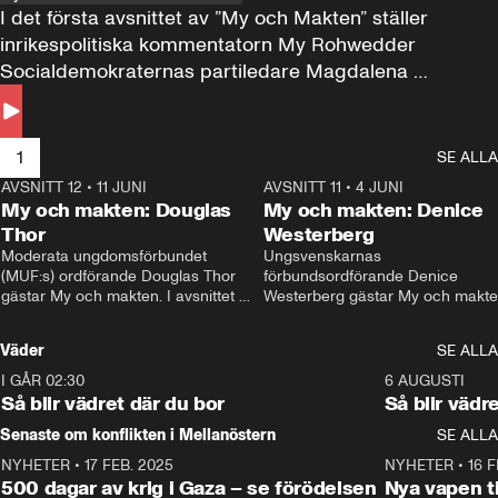
I det första avsnittet av ”My och Makten” ställer 
inrikespolitiska kommentatorn My Rohwedder 
Socialdemokraternas partiledare Magdalena 
Andersson till svars.
1
SE ALLA
AVSNITT 12
•
11 JUNI
26:27
AVSNITT 11
•
4 JUNI
2
My och makten: Douglas
My och makten: Denice
Thor
Westerberg
Moderata ungdomsförbundet 
Ungsvenskarnas 
(MUF:s) ordförande Douglas Thor 
förbundsordförande Denice 
gästar My och makten. I avsnittet 
Westerberg gästar My och makten.
diskuteras tonårsutvisningarna och 
avsnittet diskuteras migrationsfrå
hur Moderaterna ska locka väljare till 
och hur SD ska locka kvinnliga 
Väder
SE ALLA
valet i höst. 
väljare. 
I GÅR 02:30
1:06
6 AUGUSTI
Så blir vädret där du bor
Så blir vädr
Senaste om konflikten i Mellanöstern
SE ALLA
NYHETER
•
17 FEB. 2025
0:45
NYHETER
•
16 F
500 dagar av krig i Gaza – se förödelsen
Nya vapen ti