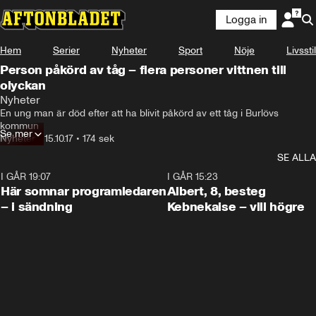
Logga in
Hem
Serier
Nyheter
Sport
Nöje
Livsstil
Person påkörd av tåg – flera personer vittnen till
olyckan
Nyheter
En ung man är död efter att ha blivit påkörd av ett tåg i Burlövs 
kommun
Se mer
Nyheter
•
15.10.17
•
174 sek
SE ALLA
I GÅR 19:07
0:45
I GÅR 15:23
Här somnar programledaren
Albert, 8, besteg
– i sändning
Kebnekaise – vill högre