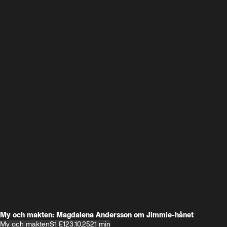
My och makten: Magdalena Andersson om Jimmie-hånet
My och makten
S1 E1
23.10.25
21 min