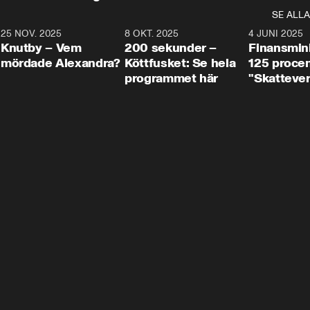
SE ALLA
3
25 NOV. 2025
31:05
8 OKT. 2025
4:29
4 JUNI 2025
Knutby – Vem
200 sekunder –
Finansmin
mördade Alexandra?
Köttfusket: Se hela
125 procent
programmet här
"Skattever
viktig uppg