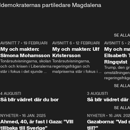
aldemokraternas partiledare Magdalena 
SE ALLA
7
AVSNITT 7
•
19 FEBRUARI
24:30
AVSNITT 6
•
12 FEBRUARI
27:30
AVSNITT 5
•
My och makten:
My och makten: Ulf
My och ma
Simona Mohamsson
Kristersson
Elisabeth
 
Tonårsutvisningarna, skolan 
Tonårsutvisningarna, 
Ringqvist
och och krisen i Liberalerna 
regeringsfrågan och 
Trump, den gr
står i fokus i det sjunde 
matpriserna står i fokus i 
omställningen
avsnittet av ”My och 
det sjätte avsnittet av ”My 
regeringsfråga
makten”. Se när 
och makten”. Se när 
centrum i det 
SE ALLA
Aftonbladets inrikespolitiska 
Aftonbladets inrikespolitiska 
avsnittet av ”
kommentator My 
kommentator My 
6
4 AUGUSTI
1:06
3 AUGUSTI
Makten”. Se nä
Rohwedder ställer 
Rohwedder ställer 
Så blir vädret där du bor
Så blir vädret där
Aftonbladets in
utbildnings- och 
statsminister Ulf Kristersson 
kommentator 
SE ALLA
integrationsminister Simona 
till svars.
Rohwedder stäl
Mohamsson till svars.
Centerpartiets
2
NYHETER
•
16 JAN. 2025
1:01
NYHETER
•
16 JAN. 20
Thand Ring till
Ahmed, 40, är fast i Gaza: ”Vill
Gazaborna: ”Vad s
tillbaka till Sverige”
till?”