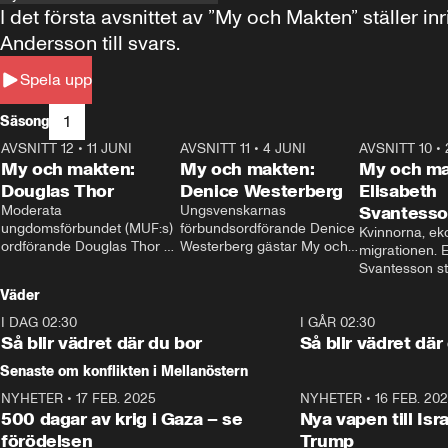
I det första avsnittet av ”My och Makten” ställe
Andersson till svars.
Spela upp
1
Säsong
AVSNITT 12
•
11 JUNI
26:27
AVSNITT 11
•
4 JUNI
23:40
AVSNITT 10
•
My och makten:
My och makten:
My och ma
Douglas Thor
Denice Westerberg
Elisabeth
Moderata 
Ungsvenskarnas 
Svantess
ungdomsförbundet (MUF:s) 
förbundsordförande Denice 
Kvinnorna, ek
ordförande Douglas Thor 
Westerberg gästar My och 
migrationen. E
gästar My och makten. I 
makten. I avsnittet 
Svantesson stäl
avsnittet diskuteras 
diskuteras migrationsfrågan 
när finansmini
Väder
tonårsutvisningarna och hur 
och hur SD ska locka 
Moderaterna ska locka 
kvinnliga väljare. 
I DAG 02:30
1:06
I GÅR 02:30
väljare till valet i höst. 
Så blir vädret där du bor
Så blir vädret där
Senaste om konflikten i Mellanöstern
NYHETER
•
17 FEB. 2025
0:45
NYHETER
•
16 FEB. 20
500 dagar av krig i Gaza – se
Nya vapen till Isr
förödelsen
Trump