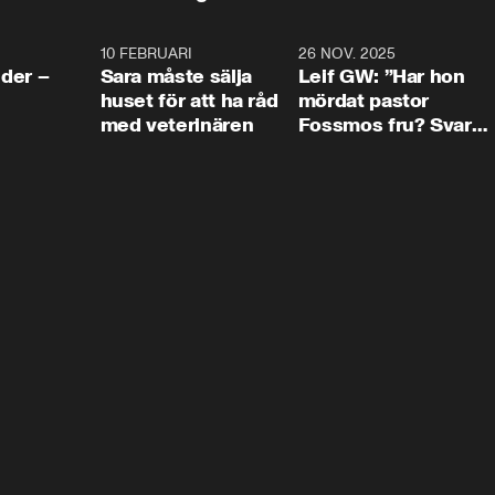
4:24
10 FEBRUARI
4:13
26 NOV. 2025
8:1
der –
Sara måste sälja
Leif GW: ”Har hon
huset för att ha råd
mördat pastor
med veterinären
Fossmos fru? Svar
nej.”