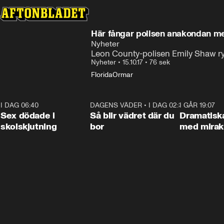
Här fångar polisen anakondan m
Nyheter
Leon County-polisen Emily Shaw ryck
Nyheter
•
15.10.17
•
76 sek
Florida
Ormar
I DAG 06:40
0:47
DAGENS VÄDER
•
I DAG 02:30
1:06
I GÅR 19:07
Sex dödade i
Så blir vädret där du
Dramatisk
skolskjutning
bor
med miraku