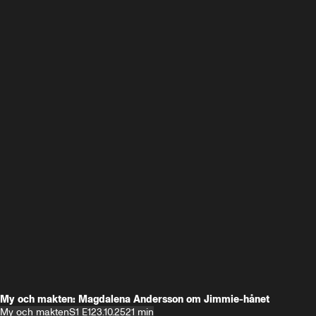
My och makten: Magdalena Andersson om Jimmie-hånet
My och makten
S1 E1
23.10.25
21 min