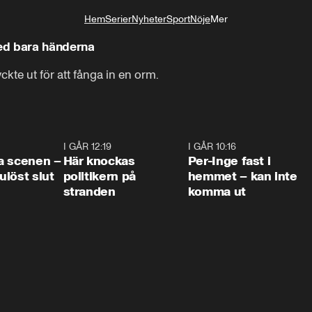
Hem
Serier
Nyheter
Sport
Nöje
Mer
Livsstil
ed bara händerna
te ut för att fånga in en orm.
0:42
I GÅR 12:19
0:45
I GÅR 10:16
1:2
a scenen –
Här knockas
Per-Inge fast i
löst slut
politikern på
hemmet – kan inte
stranden
komma ut