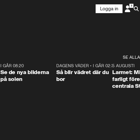
Logga in
SE ALLA
6
I GÅR 08:20
0:31
DAGENS VÄDER
•
I GÅR 02:30
1:06
5 AUGUSTI
Se de nya bilderna
Så blir vädret där du
Larmet: M
på solen
bor
farligt för
centrala 