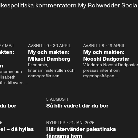
r inrikespolitiska kommentatorn My Rohwedder Soci
27 MAJ
3:51
AVSNITT 9
•
30 APRIL
24:00
AVSNITT 8
•
16 APRIL
25:1
kten:
My och makten:
My och makten:
Mikael Damberg
Nooshi Dadgostar
on
Ekonomin, 
V-ledaren Nooshi Dadgostar
finansministerrollen och 
pressas internt om 
onomin och 
demografikrisen. 
regeringsfrågan.

lisabeth 
Oppositionen ställs till svars 
I Aftonbladets 
ls till svars 
när Socialdemokraternas 
partiledarutfrågning ”My 
stern gästar 
Mikael Damberg gästar My 
och Makten” sätter hon ner 
My och Makten. 
och Makten. 
foten mot kritikerna:

1:06
5 AUGUSTI
1:0
– Vi ställer upp i val. Ska vi 
 du bor
Så blir vädret där du bor
vara med så sitter vi förstås 
25
1:22
NYHETER
•
21 JAN. 2025
0:5
ael – då hyllas
Här återvänder palestinska
fångarna hem