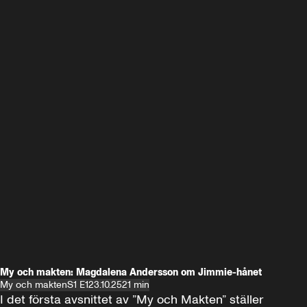
My och makten: Magdalena Andersson om Jimmie-hånet
My och makten
S1 E1
23.10.25
21 min
I det första avsnittet av ”My och Makten” ställer 