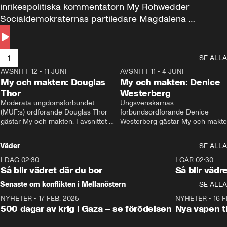
inrikespolitiska kommentatorn My Rohwedder 
Socialdemokraternas partiledare Magdalena 
Andersson till svars.
1
SE ALLA
AVSNITT 12
•
11 JUNI
26:27
AVSNITT 11
•
4 JUNI
2
My och makten: Douglas
My och makten: Denice
Thor
Westerberg
Moderata ungdomsförbundet 
Ungsvenskarnas 
(MUF:s) ordförande Douglas Thor 
förbundsordförande Denice 
gästar My och makten. I avsnittet 
Westerberg gästar My och makten.
diskuteras tonårsutvisningarna och 
avsnittet diskuteras migrationsfrå
hur Moderaterna ska locka väljare till 
och hur SD ska locka kvinnliga 
Väder
SE ALLA
valet i höst. 
väljare. 
I DAG 02:30
1:06
I GÅR 02:30
Så blir vädret där du bor
Så blir vädr
Senaste om konflikten i Mellanöstern
SE ALLA
NYHETER
•
17 FEB. 2025
0:45
NYHETER
•
16 F
500 dagar av krig i Gaza – se förödelsen
Nya vapen ti