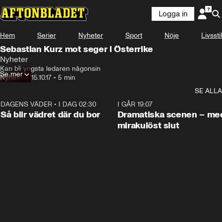
Logga in
Hem
Serier
Nyheter
Sport
Nöje
Livsstil
Sebastian Kurz mot seger i Österrike
Nyheter
Kan bli yngsta ledaren någonsin
Se mer
Nyheter
•
15.10.17
•
5 min
SE ALLA
DAGENS VÄDER
•
I DAG 02:30
1:06
I GÅR 19:07
Så blir vädret där du bor
Dramatiska scenen – me
mirakulöst slut