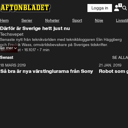
Logga in
Hem
Serier
Nyheter
Sport
Nöje
Livsstil
Därför är Sverige hett just nu
Techsvepet
Senaste nytt från teknikvärlden med teknikbloggaren Elin Häggberg 
och Fredrik Wass, omvärldsbevakare på Sveriges tidskrifter.
Se mer
Techsvepet
•
16.10.17
•
7 min
Senast
SE ALLA
18 MARS 2019
2:15
21 JAN. 2019
Så bra är nya värstinglurarna från Sony
Robot som gj