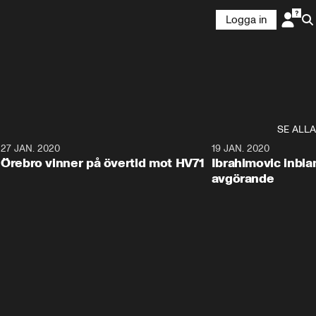
Logga in
SE ALLA
27 JAN. 2020
19 JAN. 2020
Örebro vinner på övertid mot HV71
Ibrahimovic inbla
avgörande