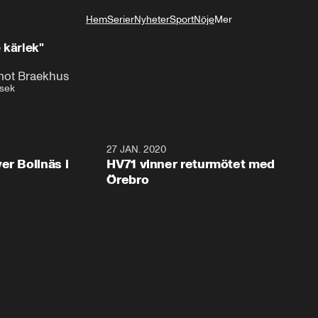
Hem
Serier
Nyheter
Sport
Nöje
Mer
Livsstil
 kärlek"
 mot Braekhus
sek
2:28
27 JAN. 2020
er Bollnäs i
HV71 vinner returmötet med
Örebro