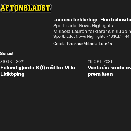
Lauréns förklaring: "Hon behövde
Sportbladet News Highlights
Mikaela Laurén förklarar sin kupp
Sportbladet News Highlights
•
16.10.17
•
44 
Cecilia Brækhus
Mikaela Laurén
Senast
29 OKT. 2021
4:11
29 OKT. 2021
Edlund gjorde 8 (!) mål för Villa
Västerås körde öv
Lidköping
premiären