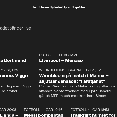
Hem
Serier
Nyheter
Sport
Nöje
Mer
Livsstil
adet sänder live
0
FOTBOLL
•
I DAG 13:20
Plus
ia Dortmund
Liverpool – Monaco
EY
•
S1, E29
17:38
WERNBLOOMS ESKAPADER
•
S4, E2
38:2
ronors Viggo
Wernbloom på match i Malmö –
skjutsar Jansson: ”Färdtjänst”
en dag med Viggo 
Pontus Wernbloom är i Malmö och grottar i det 
 Tre Kronor
skånska självförtroendet med Björn Ranelid, 
går på MFF-match med komikern Simon 
”Chippen” Svensson och hjälper skadade 
stjärnbacken Pontus Jansson hem. 
 GÅR 20:08
1:07
FOTBOLL
•
I GÅR 19:46
0:47
FOTBOLL
•
I GÅR 18:53
0:5
Elanga –
Messi bombhotad
Frankfurt numret för