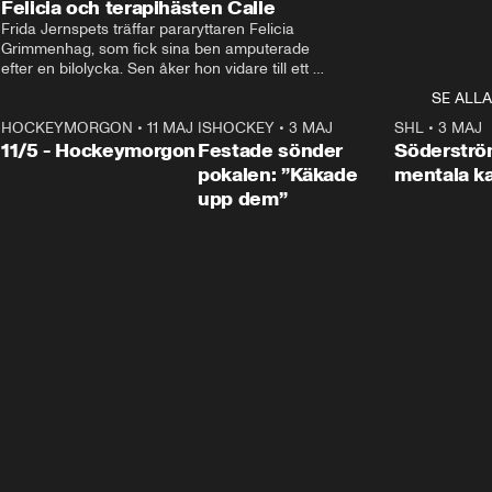
Felicia och terapihästen Calle
Frida Jernspets träffar pararyttaren Felicia 
Grimmenhag, som fick sina ben amputerade 
efter en bilolycka. Sen åker hon vidare till ett 
vård- och omsorgsboende med den 76 
SE ALLA
centimeter höga terapihästen Calle.
HOCKEYMORGON
•
11 MAJ
ISHOCKEY
•
3 MAJ
0:22
SHL
•
3 MAJ
n
11/5 - Hockeymorgon
Festade sönder
Söderströ
pokalen: ”Käkade
mentala 
upp dem”