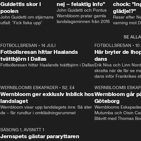
Guidettis skor i
nej – felaktig info”
chock: ”I
poolen
John Guidetti och Pontus 
glädje!?”
Wernbloom pratar gamla 
John Guidetti om stjärnans 
Rasar efter N
landslagsminnen från 2016
utfall: ”Fick fiska upp”
varning mot D
SE ALLA
8
FOTBOLLSRESAN
•
14 JULI
41:35
FOTBOLLSRESAN
•
10
Fotbollsresan hittar Haalands
Här bryter de ih
tvättbjörn i Dallas
dans
Fotbollsresan hittar Haalands tvättbjörn i Dallas
Erik Niva och Linn Nord
skratta när de får se 
dans inför Frankrikes st
VM-kvartsfinalen. 
4
WERNBLOOMS ESKAPADER
•
S2, E4
24:20
WERNBLOOMS ESKAP
Plus
Wernbloom ger exklusiv inblick hos
Wernbloom går på
landslaget
Göteborg
Wernbloom visar upp landslagets inre: Så äter 
Wernblooms Eskapader:
de – får rundtur i omklädningsrummet
Mutumba och Oisin Cant
Blåvitt med Thomas Bo
0
SÄSONG 1, AVSNITT 1
25:12
Jernspets gästar pararyttaren