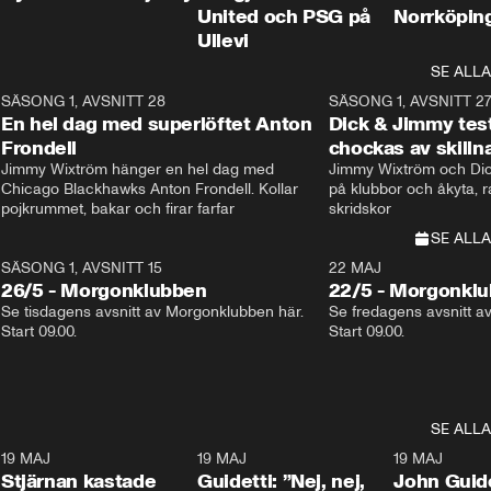
United och PSG på
Norrköpin
Ullevi
SE ALLA
8
SÄSONG 1, AVSNITT 28
20:38
SÄSONG 1, AVSNITT 2
Plus
En hel dag med superlöftet Anton
Dick & Jimmy test
Frondell
chockas av skill
Jimmy Wixtröm hänger en hel dag med 
Jimmy Wixtröm och Dick
Chicago Blackhawks Anton Frondell. Kollar 
på klubbor och åkyta, r
pojkrummet, bakar och firar farfar
skridskor 
SE ALLA
SÄSONG 1, AVSNITT 15
22 MAJ
26/5 - Morgonklubben
22/5 - Morgonkl
Se tisdagens avsnitt av Morgonklubben här. 
Se fredagens avsnitt a
Start 09.00. 
Start 09.00. 
SE ALLA
1
19 MAJ
0:43
19 MAJ
0:39
19 MAJ
Stjärnan kastade
Guidetti: ”Nej, nej,
John Guide