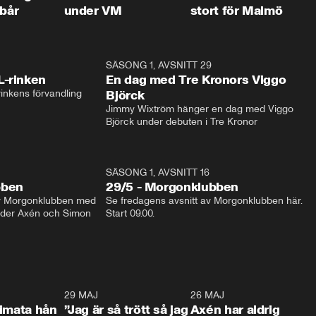
 bår
under VM
stort för Malmö
1:04
SÄSONG 1, AVSNITT 29
17:3
L-rinken
En dag med Tre Kronors Viggo
inkens förvandling
Björck
Jimmy Wixtröm hänger en dag med Viggo 
Björck under debuten i Tre Kronor
SÄSONG 1, AVSNITT 16
bben
29/5 - Morgonklubben
av Morgonklubben med 
Se fredagens avsnitt av Morgonklubben här. 
nder Axén och Simon 
Start 09.00. 
0:26
29 MAJ
0:30
26 MAJ
0:3
timata hån
”Jag är så trött så jag
Axén har aldrig