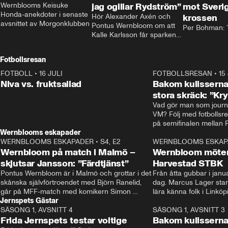
Wernblooms Keisuke 
jag ogillar Rydström”
mot Sverig
Honda-anekdoter i senaste 
Hör Alexander Axén och 
krossen
avsnittet av Morgonklubben
Pontus Wernbloom om att 
Per Bohman: ”
Kalle Karlsson får sparken 
från Bajen och att Henrik 
Rydström tar över
Fotbollsresan
FOTBOLL
•
16 JULI
0:44
FOTBOLLSRESAN
•
15
Niva vs. fruktsallad
Bakom kulisserna
stora skräck: ”Kr
Vad gör man som journa
VM? Följ med fotbollsr
Wernblooms eskapader
WERNBLOOMS ESKAPADER
•
S4, E2
38:23
WERNBLOOMS ESKAP
Wernbloom på match i Malmö –
Wernbloom möter
skjutsar Jansson: ”Färdtjänst”
Harvestad STBK
Pontus Wernbloom är i Malmö och grottar i det 
Från åtta gubbar i januar
skånska självförtroendet med Björn Ranelid, 
dag. Marcus Lager starta
går på MFF-match med komikern Simon 
lära känna folk i Linköp
Jernspets Gästar
”Chippen” Svensson och hjälper skadade 
STBK en institution – o
SÄSONG 1, AVSNITT 4
stjärnbacken Pontus Jansson hem. 
13:37
rakt in i värmen.
SÄSONG 1, AVSNITT 3
Frida Jernspets testar voltige
Bakom kulissern