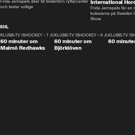
Frida Jernspets åker till Södertörn ryttarcenter 
International Ho
och testar voltige
Frida Jernspets får en 
kulisserna på Sweden In
Show
SHL
KLUBB-TV ISHOCKEY
1:02:53
•
7 JUNI
KLUBB-TV ISHOCKEY
1:00:59
•
6 JUNI
KLUBB-TV I
Plus
Plus
60 minuter om
60 minuter om
60 minute
Malmö Redhawks
Björklöven