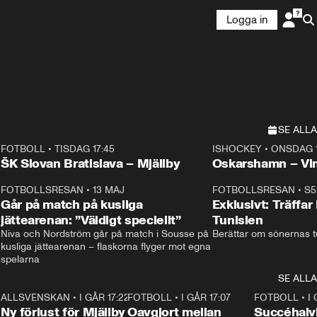
Logga in
SE ALLA
FOTBOLL
•
TISDAG 17:45
ISHOCKEY
•
ONSDAG 1
Plus
Plus
ŠK Slovan Bratislava – Mjällby
Oskarshamn – V
3
FOTBOLLSRESAN
•
13 MAJ
33:19
FOTBOLLSRESAN
•
S5
Går på match på kusliga
Exklusivt: Träffar
jättearenan: ”Väldigt speciellt”
Tunisien
Niva och Nordström går på match i Sousse på 
Berättar om sönernas tu
kusliga jättearenan – flaskorna flyger mot egna 
spelarna 
SE ALLA
6
ALLSVENSKAN
•
I GÅR 17:22
0:37
FOTBOLL
•
I GÅR 17:07
1:22
FOTBOLL
•
I
Ny förlust för Mjällby
Oavgjort mellan
Succéhalvl