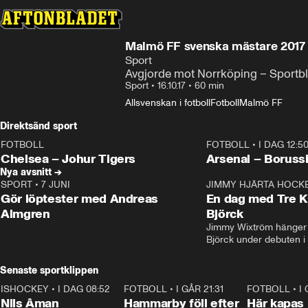
Malmö FF svenska mästare 2017
Sport
Avgjorde mot Norrköping – Sportbl
Sport
•
16.10.17
•
60 min
Allsvenskan i fotboll
Fotboll
Malmö FF
Direktsänd sport
FOTBOLL
FOTBOLL
•
I DAG 12:5
LIVE
Plus
Plus
Chelsea – Johur Tigers
Arsenal – Boruss
Nya avsnitt →
SPORT
•
7 JUNI
16:36
JIMMY HJÄRTA HOCK
Gör löptester med Andreas
En dag med Tre K
Almgren
Björck
Jimmy Wixtröm hänger 
Björck under debuten i
Senaste sportklippen
ISHOCKEY
•
I DAG 08:52
1:08
FOTBOLL
•
I GÅR 21:31
1:28
FOTBOLL
•
I
Nils Åman
Hammarby föll efter
Här kapas 