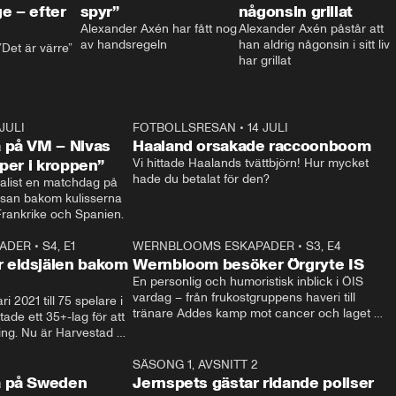
e – efter
spyr”
någonsin grillat
Alexander Axén har fått nog 
Alexander Axén påstår att 
av handsregeln
han aldrig någonsin i sitt liv 
Det är värre”
har grillat
 JULI
36:52
FOTBOLLSRESAN
•
14 JULI
0:3
 på VM – Nivas
Haaland orsakade raccoonboom
yper i kroppen”
Vi hittade Haalands tvättbjörn! Hur mycket 
hade du betalat för den?
list en matchdag på 
esan bakom kulisserna 
på semifinalen mellan Frankrike och Spanien. 
ADER
•
S4, E1
32:14
WERNBLOOMS ESKAPADER
•
S3, E4
33:1
Plus
 eldsjälen bakom
Wernbloom besöker Örgryte IS
En personlig och humoristisk inblick i ÖIS 
vardag – från frukostgruppens haveri till 
i 2021 till 75 spelare i 
tränare Addes kamp mot cancer och laget 
de ett 35+-lag för att 
som siktar mot Allsvenskan.
ing. Nu är Harvestad 
ch Wernbloom kliver 
14:14
SÄSONG 1, AVSNITT 2
24:5
a på Sweden
Jernspets gästar ridande poliser