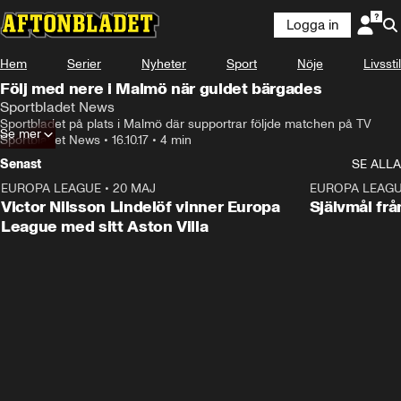
Logga in
Hem
Serier
Nyheter
Sport
Nöje
Livsstil
Följ med nere i Malmö när guldet bärgades
Sportbladet News
Sportbladet på plats i Malmö där supportrar följde matchen på TV
Se mer
Sportbladet News
•
16.10.17
•
4 min
Senast
SE ALLA
EUROPA LEAGUE
•
20 MAJ
1:32
EUROPA LEAG
Victor Nilsson Lindelöf vinner Europa
Självmål frå
League med sitt Aston Villa