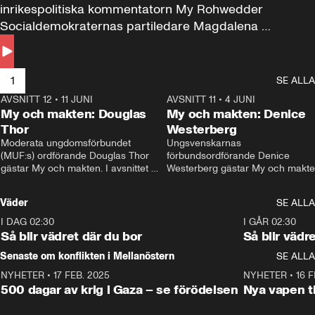
inrikespolitiska kommentatorn My Rohwedder 
Socialdemokraternas partiledare Magdalena 
Andersson till svars.
1
SE ALLA
AVSNITT 12
•
11 JUNI
26:27
AVSNITT 11
•
4 JUNI
2
My och makten: Douglas
My och makten: Denice
Thor
Westerberg
Moderata ungdomsförbundet 
Ungsvenskarnas 
(MUF:s) ordförande Douglas Thor 
förbundsordförande Denice 
gästar My och makten. I avsnittet 
Westerberg gästar My och makten.
diskuteras tonårsutvisningarna och 
avsnittet diskuteras migrationsfrå
hur Moderaterna ska locka väljare till 
och hur SD ska locka kvinnliga 
Väder
SE ALLA
valet i höst. 
väljare. 
I DAG 02:30
1:06
I GÅR 02:30
Så blir vädret där du bor
Så blir vädr
Senaste om konflikten i Mellanöstern
SE ALLA
NYHETER
•
17 FEB. 2025
0:45
NYHETER
•
16 F
500 dagar av krig i Gaza – se förödelsen
Nya vapen ti