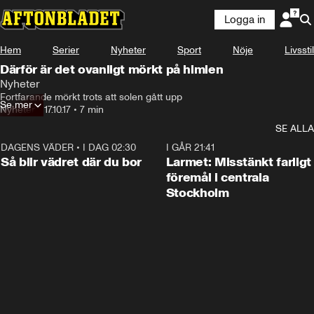
Logga in
Hem
Serier
Nyheter
Sport
Nöje
Livsstil
Därför är det ovanligt mörkt på himlen
Nyheter
Fortfarande mörkt trots att solen gått upp
Se mer
Nyheter
•
17.10.17
•
7 min
SE ALLA
DAGENS VÄDER
•
I DAG 02:30
1:06
I GÅR 21:41
Så blir vädret där du bor
Larmet: Misstänkt farligt
föremål i centrala
Stockholm