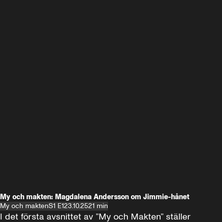
My och makten: Magdalena Andersson om Jimmie-hånet
My och makten
S1 E1
23.10.25
21 min
I det första avsnittet av ”My och Makten” ställer 