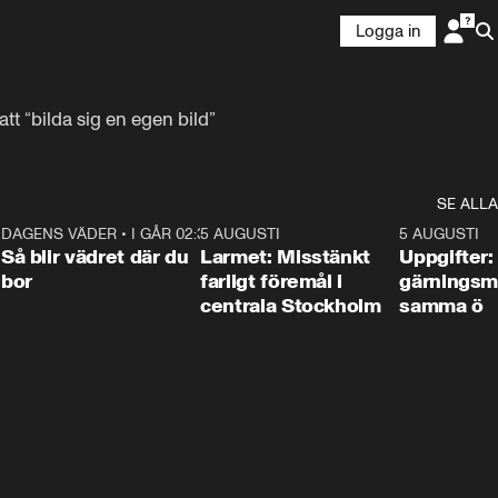
Logga in
t “bilda sig en egen bild”
SE ALLA
1
DAGENS VÄDER
•
I GÅR 02:30
1:06
5 AUGUSTI
0:35
5 AUGUSTI
Så blir vädret där du
Larmet: Misstänkt
Uppgifter:
bor
farligt föremål i
gärningsm
centrala Stockholm
samma ö