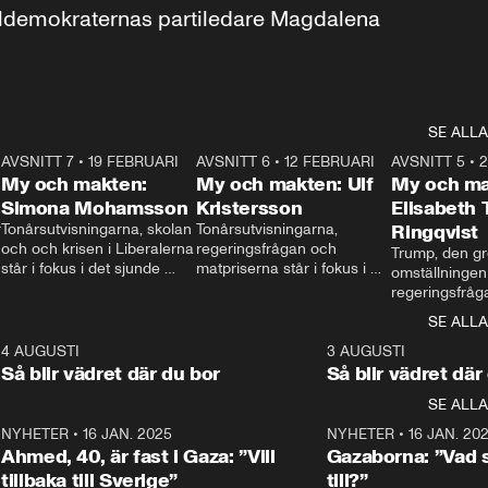
aldemokraternas partiledare Magdalena 
SE ALLA
7
AVSNITT 7
•
19 FEBRUARI
24:30
AVSNITT 6
•
12 FEBRUARI
27:30
AVSNITT 5
•
My och makten:
My och makten: Ulf
My och ma
Simona Mohamsson
Kristersson
Elisabeth
 
Tonårsutvisningarna, skolan 
Tonårsutvisningarna, 
Ringqvist
och och krisen i Liberalerna 
regeringsfrågan och 
Trump, den gr
står i fokus i det sjunde 
matpriserna står i fokus i 
omställningen
avsnittet av ”My och 
det sjätte avsnittet av ”My 
regeringsfråga
makten”. Se när 
och makten”. Se när 
centrum i det 
SE ALLA
Aftonbladets inrikespolitiska 
Aftonbladets inrikespolitiska 
avsnittet av ”
kommentator My 
kommentator My 
6
4 AUGUSTI
1:06
3 AUGUSTI
Makten”. Se nä
Rohwedder ställer 
Rohwedder ställer 
Så blir vädret där du bor
Så blir vädret där
Aftonbladets in
utbildnings- och 
statsminister Ulf Kristersson 
kommentator 
SE ALLA
integrationsminister Simona 
till svars.
Rohwedder stäl
Mohamsson till svars.
Centerpartiets
2
NYHETER
•
16 JAN. 2025
1:01
NYHETER
•
16 JAN. 20
Thand Ring till
Ahmed, 40, är fast i Gaza: ”Vill
Gazaborna: ”Vad s
tillbaka till Sverige”
till?”