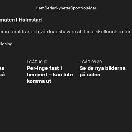
Hem
Serier
Nyheter
Sport
Nöje
Mer
Livsstil
lmaten i Halmstad
n föräldrar och vårdnadshavare att testa skollunchen för at
ildning
0:45
I GÅR 10:16
1:26
I GÅR 08:20
0:3
as
Per-Inge fast i
Se de nya bilderna
på
hemmet – kan inte
på solen
komma ut