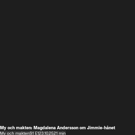
My och makten: Magdalena Andersson om Jimmie-hånet
My och makten
S1 E1
23.10.25
21 min