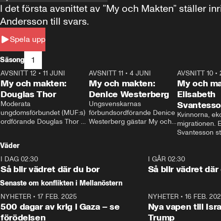
I det första avsnittet av ”My och Makten” ställe
Andersson till svars.
Spela upp
1
Säsong
AVSNITT 12
•
11 JUNI
26:27
AVSNITT 11
•
4 JUNI
23:40
AVSNITT 10
•
My och makten:
My och makten:
My och ma
Douglas Thor
Denice Westerberg
Elisabeth
Moderata 
Ungsvenskarnas 
Svantess
ungdomsförbundet (MUF:s) 
förbundsordförande Denice 
Kvinnorna, ek
ordförande Douglas Thor 
Westerberg gästar My och 
migrationen. E
gästar My och makten. I 
makten. I avsnittet 
Svantesson stäl
avsnittet diskuteras 
diskuteras migrationsfrågan 
när finansmini
Väder
tonårsutvisningarna och hur 
och hur SD ska locka 
Moderaterna ska locka 
kvinnliga väljare. 
I DAG 02:30
1:06
I GÅR 02:30
väljare till valet i höst. 
Så blir vädret där du bor
Så blir vädret där
Senaste om konflikten i Mellanöstern
NYHETER
•
17 FEB. 2025
0:45
NYHETER
•
16 FEB. 20
500 dagar av krig i Gaza – se
Nya vapen till Isr
förödelsen
Trump