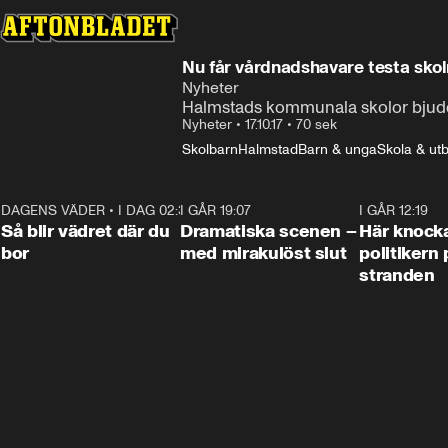
Nu får vårdnadshavare testa sko
Nyheter
Halmstads kommunala skolor bjuder i
Nyheter
•
17.10.17
•
70 sek
Skolbarn
Halmstad
Barn & unga
Skola & utb
DAGENS VÄDER
•
I DAG 02:30
1:06
I GÅR 19:07
0:42
I GÅR 12:19
Så blir vädret där du
Dramatiska scenen –
Här knock
bor
med mirakulöst slut
politikern 
stranden