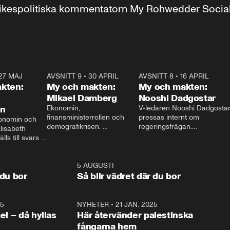
r inrikespolitiska kommentatorn My Rohwedder Soci
27 MAJ
3:51
AVSNITT 9
•
30 APRIL
24:00
AVSNITT 8
•
16 APRIL
25:1
kten:
My och makten:
My och makten:
Mikael Damberg
Nooshi Dadgostar
on
Ekonomin, 
V-ledaren Nooshi Dadgostar
finansministerrollen och 
pressas internt om 
onomin och 
demografikrisen. 
regeringsfrågan.

lisabeth 
Oppositionen ställs till svars 
I Aftonbladets 
ls till svars 
när Socialdemokraternas 
partiledarutfrågning ”My 
stern gästar 
Mikael Damberg gästar My 
och Makten” sätter hon ner 
My och Makten. 
och Makten. 
foten mot kritikerna:

1:06
5 AUGUSTI
1:0
– Vi ställer upp i val. Ska vi 
 du bor
Så blir vädret där du bor
vara med så sitter vi förstås 
25
1:22
NYHETER
•
21 JAN. 2025
0:5
ael – då hyllas
Här återvänder palestinska
fångarna hem