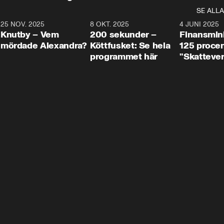
SE ALLA
3
25 NOV. 2025
31:05
8 OKT. 2025
4:29
4 JUNI 2025
Knutby – Vem
200 sekunder –
Finansmin
mördade Alexandra?
Köttfusket: Se hela
125 procent
programmet här
"Skattever
viktig uppg