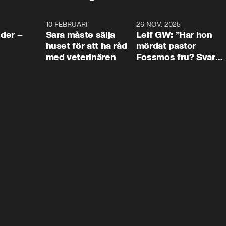
4:24
10 FEBRUARI
4:13
26 NOV. 2025
8:1
der –
Sara måste sälja
Leif GW: ”Har hon
huset för att ha råd
mördat pastor
med veterinären
Fossmos fru? Svar
nej.”