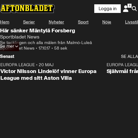
Logga in
Hem
Serier
Nyheter
Sport
Nöje
Livsstil
Här sänker Mäntylä Forsberg
Sportbladet News
Se tacklingen och alla målen från Malmö-Luleå
Se mer
Sportbladet News
•
17.10.17
•
58 sek
Senast
SE ALLA
EUROPA LEAGUE
•
20 MAJ
1:32
EUROPA LEAG
Victor Nilsson Lindelöf vinner Europa
Självmål frå
League med sitt Aston Villa