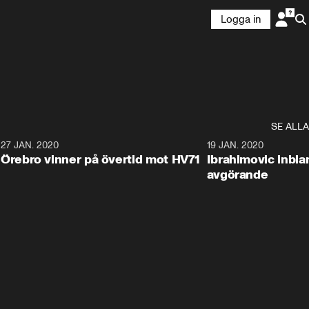
Logga in
SE ALLA
27 JAN. 2020
19 JAN. 2020
Örebro vinner på övertid mot HV71
Ibrahimovic inbla
avgörande