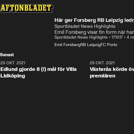
Här ger Forsberg RB Leipzig led
Sportbladet News Highlights
Emil Forsberg visar fin form när han
Sportbladet News Highlights
•
17.10.17
•
4 m
Emil Forsberg
RB Leipzig
FC Porto
Senast
29 OKT. 2021
4:11
29 OKT. 2021
Edlund gjorde 8 (!) mål för Villa
Västerås körde öv
Lidköping
premiären