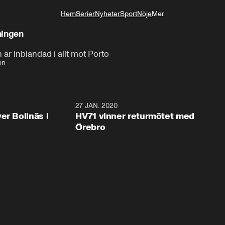
Hem
Serier
Nyheter
Sport
Nöje
Mer
Livsstil
ningen
 är inblandad i allt mot Porto
in
2:28
27 JAN. 2020
er Bollnäs i
HV71 vinner returmötet med
Örebro