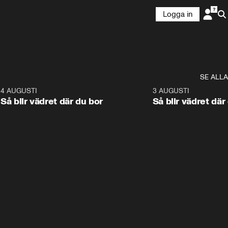
Logga in
SE ALLA
6
4 AUGUSTI
1:06
3 AUGUSTI
Så blir vädret där du bor
Så blir vädret där