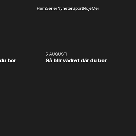
Hem
Serier
Nyheter
Sport
Nöje
Mer
Livsstil
1:06
5 AUGUSTI
1:0
 du bor
Så blir vädret där du bor