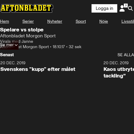
Logga in
Hem
Serier
Nyheter
Sport
Nöje
Livsstil
Spelare vs stolpe
Aftonbladet Morgon Sport
Virala med Janne
Se mer
Aftonbladet Morgon Sport
•
18.10.17
•
32 sek
Senast
SE ALLA
20 DEC. 2019
0:44
20 DEC. 2019
Svenskens "kupp" efter målet
Kaos utbryte
tackling”