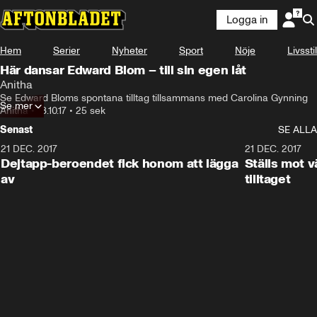
Logga in
Hem
Serier
Nyheter
Sport
Nöje
Livsstil
Här dansar Edward Blom – till sin egen låt
Anitha
Se Edward Bloms spontana tilltag tillsammans med Carolina Gynning
Se mer
Anitha
•
18.10.17
•
25 sek
Senast
SE ALLA
21 DEC. 2017
25:51
21 DEC. 2017
Dejtapp-beroendet fick honom att lägga
Ställs mot 
av
tilltaget