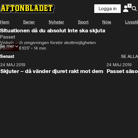
Logga in
Hem
Serier
Nyheter
Sport
Nöje
Livsstil
Situationen då du absolut inte ska skjuta
Passet
Vinkeln och omgivningen förstör skottmöjligheten
Se mer
Passet
•
18.10.17
•
14 min
Senast
SE ALLA
24 MAJ 2019
15:19
24 MAJ 2019
Skjuter – då vänder djuret rakt mot dem
Passet säso