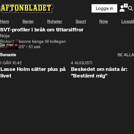
Logga in
Hem
Serier
Nyheter
Sport
Nöje
Livsstil
SVT-profiler i bråk om tittarsiffror
Nöje
Rickard Olssons känga till kollegan
Se mer
Nöje
•
18.10.17
•
51 sek
Senaste
SE ALLA
I GÅR 10:42
1:04
4 AUGUSTI
Lasse Holm sätter plus på
Beskedet om nästa år:
livet
”Bestämt mig”