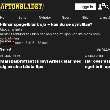
Logga in
Hem
Serier
Nyheter
Sport
Nöje
Livsstil
Filmar spegelblank sjö – kan du se synvillan?
Goda nyheter
Krister Stenlund fick idén när han såg att sjön var lika blank som 
verkligheten
Se mer
Goda nyheter
•
18.10.17
•
72 sek
Senast
SE ALLA
30 JAN. 2025
0:59
4 MAJ 2019
Matsparproffset Hillevi Arkel delar med
Här överrask
sig av sina bästa tips
eget bröllop