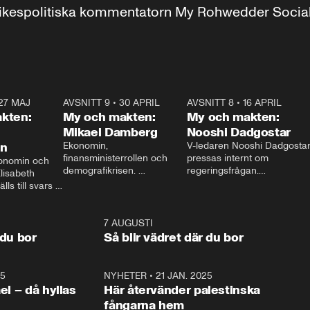
r inrikespolitiska kommentatorn My Rohwedder Soci
27 MAJ
3:51
AVSNITT 9
•
30 APRIL
24:00
AVSNITT 8
•
16 APRIL
25:1
kten:
My och makten:
My och makten:
Mikael Damberg
Nooshi Dadgostar
on
Ekonomin, 
V-ledaren Nooshi Dadgostar
finansministerrollen och 
pressas internt om 
onomin och 
demografikrisen. 
regeringsfrågan.

lisabeth 
Oppositionen ställs till svars 
I Aftonbladets 
ls till svars 
när Socialdemokraternas 
partiledarutfrågning ”My 
stern gästar 
Mikael Damberg gästar My 
och Makten” sätter hon ner 
My och Makten. 
och Makten. 
foten mot kritikerna:

1:06
7 AUGUSTI
1:0
– Vi ställer upp i val. Ska vi 
 du bor
Så blir vädret där du bor
vara med så sitter vi förstås 
25
1:22
NYHETER
•
21 JAN. 2025
0:5
ael – då hyllas
Här återvänder palestinska
fångarna hem