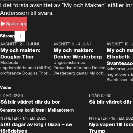
I det första avsnittet av ”My och Makten” ställe
Andersson till svars.
Spela upp
1
Säsong
AVSNITT 12
•
11 JUNI
26:27
AVSNITT 11
•
4 JUNI
23:40
AVSNITT 10
•
My och makten:
My och makten:
My och ma
Douglas Thor
Denice Westerberg
Elisabeth
Moderata 
Ungsvenskarnas 
Svantess
ungdomsförbundet (MUF:s) 
förbundsordförande Denice 
Kvinnorna, ek
ordförande Douglas Thor 
Westerberg gästar My och 
migrationen. E
gästar My och makten. I 
makten. I avsnittet 
Svantesson stäl
avsnittet diskuteras 
diskuteras migrationsfrågan 
när finansmini
Väder
tonårsutvisningarna och hur 
och hur SD ska locka 
Moderaterna ska locka 
kvinnliga väljare. 
I DAG 02:30
1:06
I GÅR 02:30
väljare till valet i höst. 
Så blir vädret där du bor
Så blir vädret där
Senaste om konflikten i Mellanöstern
NYHETER
•
17 FEB. 2025
0:45
NYHETER
•
16 FEB. 20
500 dagar av krig i Gaza – se
Nya vapen till Isr
förödelsen
Trump