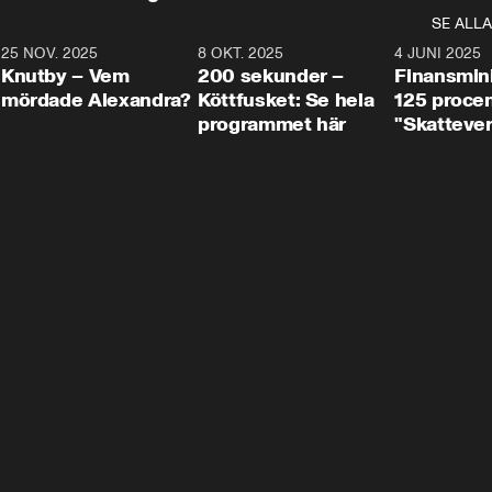
SE ALLA
3
25 NOV. 2025
31:05
8 OKT. 2025
4:29
4 JUNI 2025
Knutby – Vem
200 sekunder –
Finansmin
mördade Alexandra?
Köttfusket: Se hela
125 procent
programmet här
"Skattever
viktig uppg