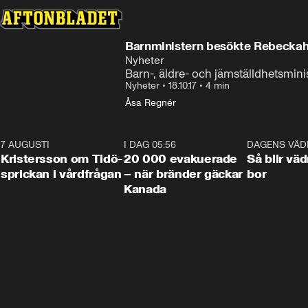
Barnministern besökte Rebeckah
Nyheter
Barn-, äldre- och jämställdhetsmi
Nyheter
•
18.10.17
•
4 min
Åsa Regnér
7 AUGUSTI
0:42
I DAG 05:56
0:38
DAGENS VÄD
Kristersson om Tidö-
20 000 evakuerade
Så blir väd
sprickan i vårdfrågan
– när bränder gäckar
bor
Kanada