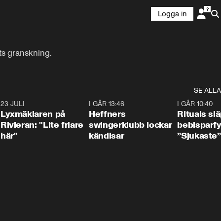
Logga in
ts granskning.
SE ALLA
7
23 JULI
2:02
I GÅR 13:46
0:55
I GÅR 10:40
Lyxmäklaren på
Heffners
Rituals sl
Rivieran: "Lite friare
swingerklubb lockar
bebisparf
här"
kändisar
”Sjukaste”