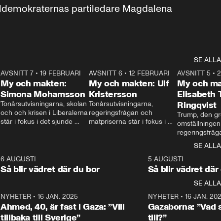
aldemokraternas partiledare Magdalena 
SE ALLA
7
AVSNITT 7
•
19 FEBRUARI
24:30
AVSNITT 6
•
12 FEBRUARI
27:30
AVSNITT 5
•
My och makten:
My och makten: Ulf
My och ma
Simona Mohamsson
Kristersson
Elisabeth
 
Tonårsutvisningarna, skolan 
Tonårsutvisningarna, 
Ringqvist
och och krisen i Liberalerna 
regeringsfrågan och 
Trump, den gr
står i fokus i det sjunde 
matpriserna står i fokus i 
omställningen
avsnittet av ”My och 
det sjätte avsnittet av ”My 
regeringsfråga
makten”. Se när 
och makten”. Se när 
centrum i det 
SE ALLA
Aftonbladets inrikespolitiska 
Aftonbladets inrikespolitiska 
avsnittet av ”
kommentator My 
kommentator My 
6
6 AUGUSTI
1:06
5 AUGUSTI
Makten”. Se nä
Rohwedder ställer 
Rohwedder ställer 
Så blir vädret där du bor
Så blir vädret där
Aftonbladets in
utbildnings- och 
statsminister Ulf Kristersson 
kommentator 
SE ALLA
integrationsminister Simona 
till svars.
Rohwedder stäl
Mohamsson till svars.
Centerpartiets
2
NYHETER
•
16 JAN. 2025
1:01
NYHETER
•
16 JAN. 20
Thand Ring till
Ahmed, 40, är fast i Gaza: ”Vill
Gazaborna: ”Vad s
tillbaka till Sverige”
till?”