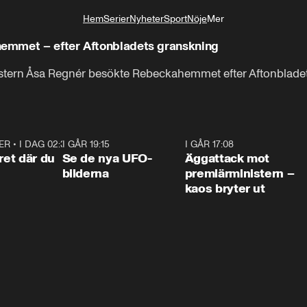
Hem
Serier
Nyheter
Sport
Nöje
Mer
Livsstil
emmet – efter Aftonbladets granskning
nistern Åsa Regnér besökte Rebeckahemmet efter Aftonblade
ER
•
I DAG 02:30
1:06
I GÅR 19:15
0:36
I GÅR 17:08
0:3
ret där du
Se de nya UFO-
Äggattack mot
bilderna
premiärministern –
kaos bryter ut