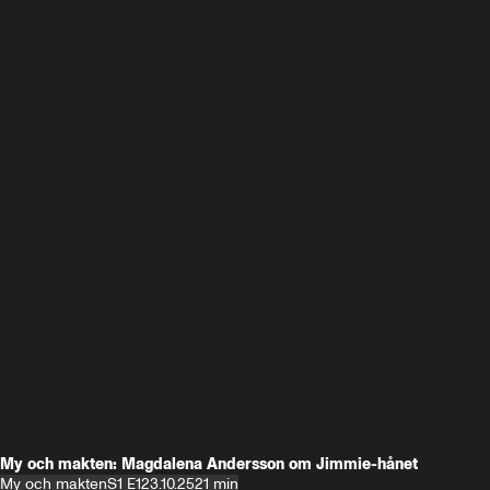
My och makten: Magdalena Andersson om Jimmie-hånet
My och makten
S1 E1
23.10.25
21 min