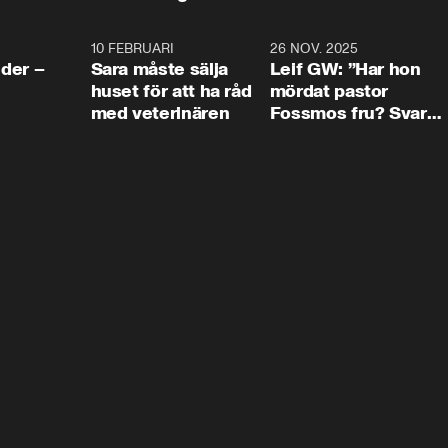
4:24
10 FEBRUARI
4:13
26 NOV. 2025
8:1
der –
Sara måste sälja
Leif GW: ”Har hon
huset för att ha råd
mördat pastor
med veterinären
Fossmos fru? Svar
nej.”