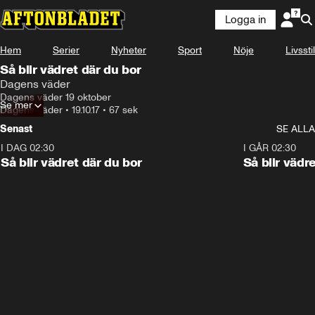
Logga in
Hem
Serier
Nyheter
Sport
Nöje
Livsstil
Så blir vädret där du bor
Dagens väder
Dagens väder 19 oktober
Se mer
Dagens väder
•
19.10.17
•
67 sek
Senast
SE ALLA
I DAG 02:30
1:06
I GÅR 02:30
Så blir vädret där du bor
Så blir vädr