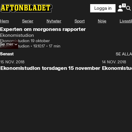
Logga in
Hem
Serier
Nyheter
Sport
Nöje
Livsstil
Experten om morgonens rapporter
Ekonomistudion
Ekonomistudion 19 oktober
Se mer
Ekonomistudion
•
19.10.17
•
17 min
Senast
SE ALLA
15 NOV. 2018
10:48
14 NOV. 2018
Ekonomistudion torsdagen 15 november
Ekonomistu