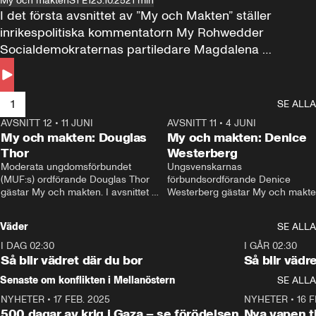
My och makten
S1 E1
23.10.25
21 min
I det första avsnittet av ”My och Makten” ställer 
inrikespolitiska kommentatorn My Rohwedder 
Socialdemokraternas partiledare Magdalena 
Andersson till svars.
1
SE ALLA
AVSNITT 12
•
11 JUNI
26:27
AVSNITT 11
•
4 JUNI
2
My och makten: Douglas
My och makten: Denice
Thor
Westerberg
Moderata ungdomsförbundet 
Ungsvenskarnas 
(MUF:s) ordförande Douglas Thor 
förbundsordförande Denice 
gästar My och makten. I avsnittet 
Westerberg gästar My och makten.
diskuteras tonårsutvisningarna och 
avsnittet diskuteras migrationsfrå
hur Moderaterna ska locka väljare till 
och hur SD ska locka kvinnliga 
Väder
SE ALLA
valet i höst. 
väljare. 
I DAG 02:30
1:06
I GÅR 02:30
Så blir vädret där du bor
Så blir vädr
Senaste om konflikten i Mellanöstern
SE ALLA
NYHETER
•
17 FEB. 2025
0:45
NYHETER
•
16 F
500 dagar av krig i Gaza – se förödelsen
Nya vapen ti