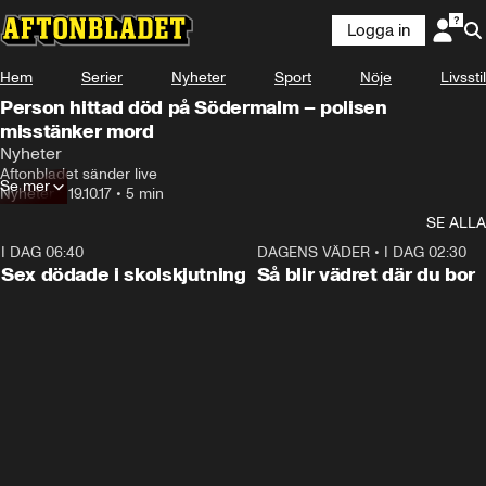
Logga in
Hem
Serier
Nyheter
Sport
Nöje
Livsstil
Person hittad död på Södermalm – polisen
misstänker mord
Nyheter
Aftonbladet sänder live
Se mer
Nyheter
•
19.10.17
•
5 min
SE ALLA
I DAG 06:40
0:47
DAGENS VÄDER
•
I DAG 02:30
Sex dödade i skolskjutning
Så blir vädret där du bor