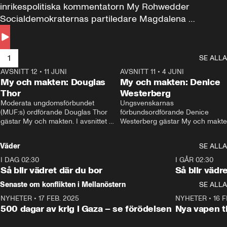
inrikespolitiska kommentatorn My Rohwedder 
Socialdemokraternas partiledare Magdalena 
Andersson till svars.
1
SE ALLA
AVSNITT 12
•
11 JUNI
26:27
AVSNITT 11
•
4 JUNI
2
My och makten: Douglas
My och makten: Denice
Thor
Westerberg
Moderata ungdomsförbundet 
Ungsvenskarnas 
(MUF:s) ordförande Douglas Thor 
förbundsordförande Denice 
gästar My och makten. I avsnittet 
Westerberg gästar My och makten.
diskuteras tonårsutvisningarna och 
avsnittet diskuteras migrationsfrå
hur Moderaterna ska locka väljare till 
och hur SD ska locka kvinnliga 
Väder
SE ALLA
valet i höst. 
väljare. 
I DAG 02:30
1:06
I GÅR 02:30
Så blir vädret där du bor
Så blir vädr
Senaste om konflikten i Mellanöstern
SE ALLA
NYHETER
•
17 FEB. 2025
0:45
NYHETER
•
16 F
500 dagar av krig i Gaza – se förödelsen
Nya vapen ti