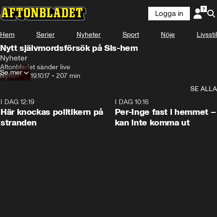
Logga in
Hem
Serier
Nyheter
Sport
Nöje
Livsstil
Nytt självmordsförsök på Sis-hem
Nyheter
Aftonbladet sänder live
Se mer
Nyheter
•
19.10.17
•
207 min
SE ALLA
I DAG 12:19
0:45
I DAG 10:16
Här knockas politikern på
Per-Inge fast i hemmet –
stranden
kan inte komma ut