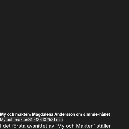
My och makten: Magdalena Andersson om Jimmie-hånet
My och makten
S1 E1
23.10.25
21 min
I det första avsnittet av ”My och Makten” ställer 