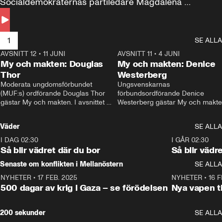
Socialdemokraternas partiledare Magdalena 
Andersson till svars.
1
SE ALLA
AVSNITT 12
•
11 JUNI
26:27
AVSNITT 11
•
4 JUNI
2
My och makten: Douglas
My och makten: Denice
Thor
Westerberg
Moderata ungdomsförbundet 
Ungsvenskarnas 
(MUF:s) ordförande Douglas Thor 
förbundsordförande Denice 
gästar My och makten. I avsnittet 
Westerberg gästar My och makten.
diskuteras tonårsutvisningarna och 
avsnittet diskuteras migrationsfrå
hur Moderaterna ska locka väljare till 
och hur SD ska locka kvinnliga 
Väder
SE ALLA
valet i höst. 
väljare. 
I DAG 02:30
1:06
I GÅR 02:30
Så blir vädret där du bor
Så blir vädr
Senaste om konflikten i Mellanöstern
SE ALLA
NYHETER
•
17 FEB. 2025
0:45
NYHETER
•
16 F
500 dagar av krig i Gaza – se förödelsen
Nya vapen ti
200 sekunder
SE ALLA