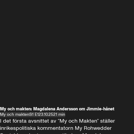
My och makten: Magdalena Andersson om Jimmie-hånet
My och makten
S1 E1
23.10.25
21 min
I det första avsnittet av ”My och Makten” ställer 
inrikespolitiska kommentatorn My Rohwedder 