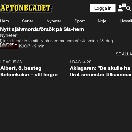
Logga in
Hem
Serier
Nyheter
Sport
Nöje
Livsstil
Nytt självmordsförsök på Sis-hem
Nyheter
Flicka försökte ta sitt liv på samma hem där Jasmine, 13, dog
Se mer
Nyheter
•
19.10.17
•
9 min
SE ALLA
I DAG 15:23
0:54
I DAG 14:26
Albert, 8, besteg
Åklagaren: ”De skulle ha
Kebnekaise – vill högre
firat semester tillsamma