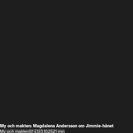
My och makten: Magdalena Andersson om Jimmie-hånet
My och makten
S1 E1
23.10.25
21 min