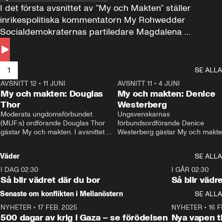
I det första avsnittet av ”My och Makten” ställer 
inrikespolitiska kommentatorn My Rohwedder 
Socialdemokraternas partiledare Magdalena 
Andersson till svars.
1
SE ALLA
AVSNITT 12
•
11 JUNI
26:27
AVSNITT 11
•
4 JUNI
2
My och makten: Douglas
My och makten: Denice
Thor
Westerberg
Moderata ungdomsförbundet 
Ungsvenskarnas 
(MUF:s) ordförande Douglas Thor 
förbundsordförande Denice 
gästar My och makten. I avsnittet 
Westerberg gästar My och makten.
diskuteras tonårsutvisningarna och 
avsnittet diskuteras migrationsfrå
hur Moderaterna ska locka väljare till 
och hur SD ska locka kvinnliga 
Väder
SE ALLA
valet i höst. 
väljare. 
I DAG 02:30
1:06
I GÅR 02:30
Så blir vädret där du bor
Så blir vädr
Senaste om konflikten i Mellanöstern
SE ALLA
NYHETER
•
17 FEB. 2025
0:45
NYHETER
•
16 F
500 dagar av krig i Gaza – se förödelsen
Nya vapen ti