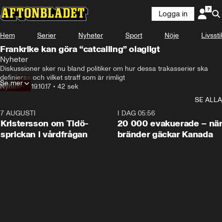
Logga in
Hem
Serier
Nyheter
Sport
Nöje
Livsstil
Frankrike kan göra “catcalling” olagligt
Nyheter
Diskussioner sker nu bland politiker om hur dessa trakasserier ska 
definieras och vilket straff som är rimligt
Se mer
Nyheter
•
19.10.17
•
42 sek
SE ALLA
7 AUGUSTI
0:42
I DAG 05:56
Kristersson om Tidö-
20 000 evakuerade – nä
sprickan i vårdfrågan
bränder gäckar Kanada