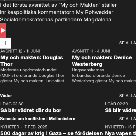
I det första avsnittet av ”My och Makten” ställer 
inrikespolitiska kommentatorn My Rohwedder 
Socialdemokraternas partiledare Magdalena 
Andersson till svars.
1
SE ALLA
AVSNITT 12
•
11 JUNI
26:27
AVSNITT 11
•
4 JUNI
2
My och makten: Douglas
My och makten: Denice
Thor
Westerberg
Moderata ungdomsförbundet 
Ungsvenskarnas 
(MUF:s) ordförande Douglas Thor 
förbundsordförande Denice 
gästar My och makten. I avsnittet 
Westerberg gästar My och makten.
diskuteras tonårsutvisningarna och 
avsnittet diskuteras migrationsfrå
hur Moderaterna ska locka väljare till 
och hur SD ska locka kvinnliga 
Väder
SE ALLA
valet i höst. 
väljare. 
I DAG 02:30
1:06
I GÅR 02:30
Så blir vädret där du bor
Så blir vädr
Senaste om konflikten i Mellanöstern
SE ALLA
NYHETER
•
17 FEB. 2025
0:45
NYHETER
•
16 F
500 dagar av krig i Gaza – se förödelsen
Nya vapen ti