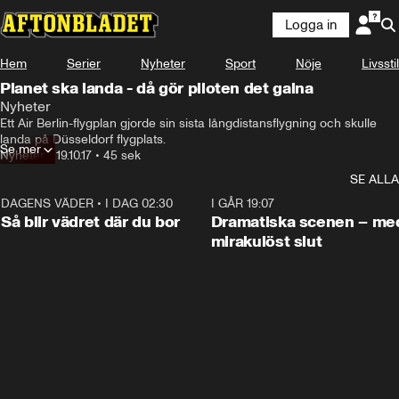
Logga in
Hem
Serier
Nyheter
Sport
Nöje
Livsstil
Planet ska landa - då gör piloten det galna
Nyheter
Ett Air Berlin-flygplan gjorde sin sista långdistansflygning och skulle 
landa på Düsseldorf flygplats.
Se mer
Nyheter
•
19.10.17
•
45 sek
SE ALLA
DAGENS VÄDER
•
I DAG 02:30
1:06
I GÅR 19:07
Så blir vädret där du bor
Dramatiska scenen – me
mirakulöst slut