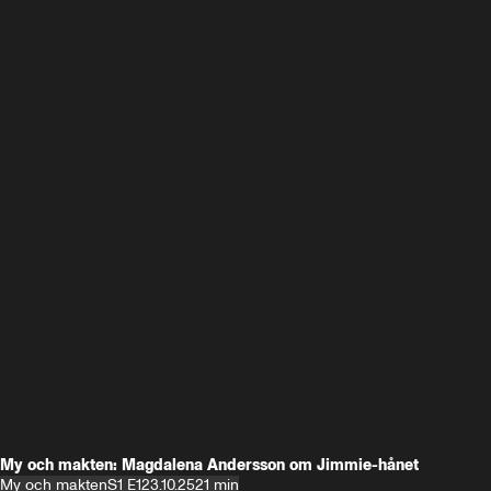
My och makten: Magdalena Andersson om Jimmie-hånet
My och makten
S1 E1
23.10.25
21 min