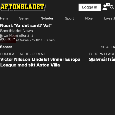
Logga in
Hem
Serier
Nyheter
Sport
Nöje
Livsstil
Nouri: ”Är det sant? Va!”
Sportbladet News
Brwa Nouri efter 2–2
Se mer
Sportbladet News
•
19.10.17
•
3 min
Senast
SE ALLA
EUROPA LEAGUE
•
20 MAJ
1:32
EUROPA LEAG
Victor Nilsson Lindelöf vinner Europa
Självmål frå
League med sitt Aston Villa