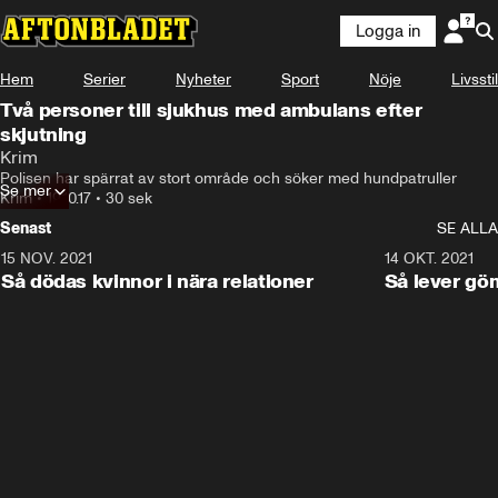
Logga in
Hem
Serier
Nyheter
Sport
Nöje
Livsstil
Två personer till sjukhus med ambulans efter
skjutning
Krim
Polisen har spärrat av stort område och söker med hundpatruller
Se mer
Krim
•
19.10.17
•
30 sek
Senast
SE ALLA
15 NOV. 2021
3:28
14 OKT. 2021
Så dödas kvinnor i nära relationer
Så lever gö