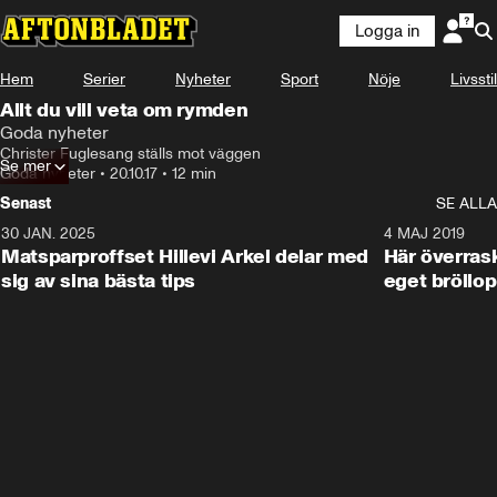
Logga in
Hem
Serier
Nyheter
Sport
Nöje
Livsstil
Allt du vill veta om rymden
Goda nyheter
Christer Fuglesang ställs mot väggen
Se mer
Goda nyheter
•
20.10.17
•
12 min
Senast
SE ALLA
30 JAN. 2025
0:59
4 MAJ 2019
Matsparproffset Hillevi Arkel delar med
Här överrask
sig av sina bästa tips
eget bröllop