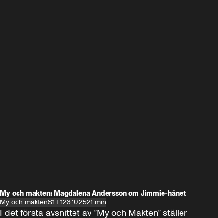
My och makten: Magdalena Andersson om Jimmie-hånet
My och makten
S1 E1
23.10.25
21 min
I det första avsnittet av ”My och Makten” ställer 