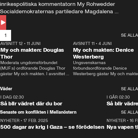
inrikespolitiska kommentatorn My Rohwedder 
Socialdemokraternas partiledare Magdalena 
Andersson till svars.
1
SE ALLA
AVSNITT 12
•
11 JUNI
26:27
AVSNITT 11
•
4 JUNI
2
My och makten: Douglas
My och makten: Denice
Thor
Westerberg
Moderata ungdomsförbundet 
Ungsvenskarnas 
(MUF:s) ordförande Douglas Thor 
förbundsordförande Denice 
gästar My och makten. I avsnittet 
Westerberg gästar My och makten.
diskuteras tonårsutvisningarna och 
avsnittet diskuteras migrationsfrå
hur Moderaterna ska locka väljare till 
och hur SD ska locka kvinnliga 
Väder
SE ALLA
valet i höst. 
väljare. 
I DAG 02:30
1:06
I GÅR 02:30
Så blir vädret där du bor
Så blir vädr
Senaste om konflikten i Mellanöstern
SE ALLA
NYHETER
•
17 FEB. 2025
0:45
NYHETER
•
16 F
500 dagar av krig i Gaza – se förödelsen
Nya vapen ti