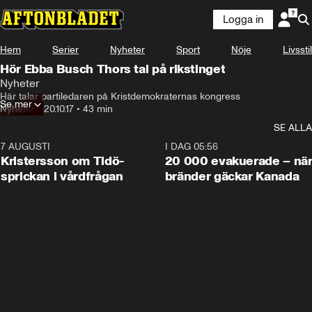
Logga in
Hem
Serier
Nyheter
Sport
Nöje
Livsstil
Hör Ebba Busch Thors tal på rikstinget
Nyheter
Här talar partiledaren på Kristdemokraternas kongress
Se mer
Nyheter
•
20.10.17
•
43 min
SE ALLA
7 AUGUSTI
0:42
I DAG 05:56
Kristersson om Tidö-
20 000 evakuerade – nä
sprickan i vårdfrågan
bränder gäckar Kanada